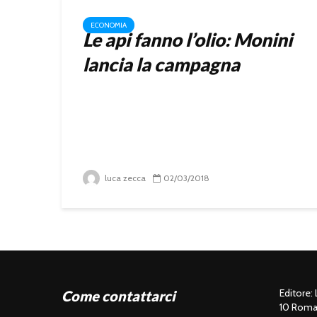
ECONOMIA
Le api fanno l’olio: Monini
lancia la campagna
luca zecca
02/03/2018
Editore:
Come contattarci
10 Roma 