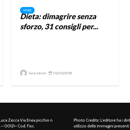
NEWS
Dieta: dimagrire senza
sforzo, 31 consigli per...
luca zecca
02/03/2018
 Luca Zecca Via Enea picchio n
Photo Credits: L’editore ha i dirit
– 00121– Cod. Fisc.
utilizzo delle immagini presenti 