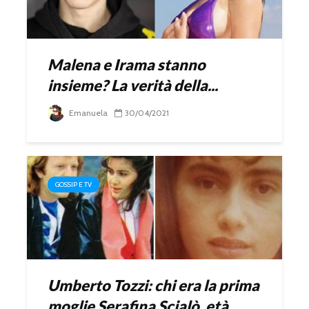
Malena e Irama stanno
insieme? La verità della...
Emanuela
30/04/2021
GOSSIP E TV
Umberto Tozzi: chi era la prima
moglie Serafina Scialò, età,...