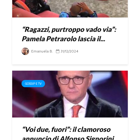
“Ragazzi, purtroppo vado via”:
Pamela Petrarolo lascia il...
Emanuela B.
31/12/2024
GOSSIP E TV
“Voi due, fuori”: il clamoroso
annuncio di Alfonso Signorini...