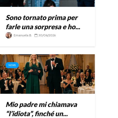
Sono tornato prima per
farle una sorpresa e ho...
Emanuela B.
30/06/2026
NEWS
Mio padre mi chiamava
“l’idiota”, finché un...