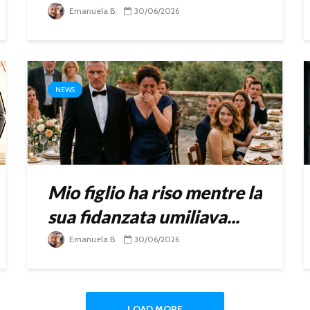
Emanuela B.
30/06/2026
NEWS
Mio figlio ha riso mentre la
sua fidanzata umiliava...
Emanuela B.
30/06/2026
LOAD MORE