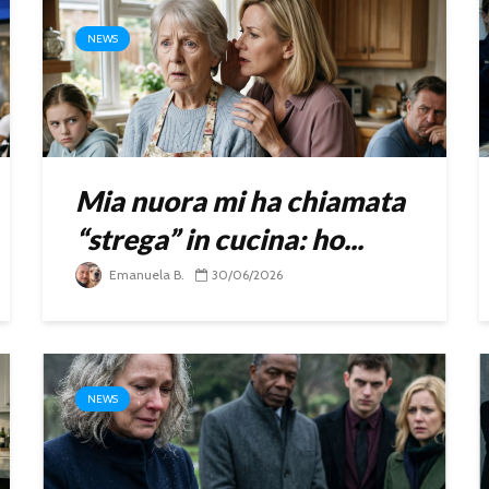
NEWS
Mia nuora mi ha chiamata
“strega” in cucina: ho...
Emanuela B.
30/06/2026
NEWS