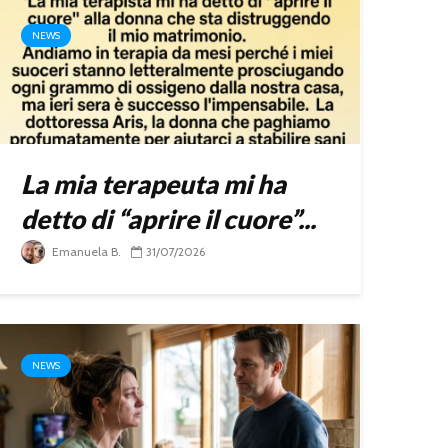
NEWS
La mia terapeuta mi ha
detto di “aprire il cuore”...
Emanuela B.
31/07/2026
NEWS