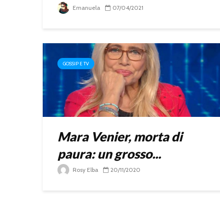
Emanuela
07/04/2021
GOSSIP E TV
Mara Venier, morta di
paura: un grosso...
Rosy Elba
20/11/2020