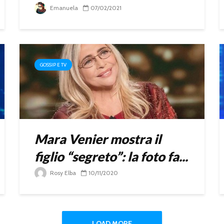
Emanuela
07/02/2021
GOSSIP E TV
Mara Venier mostra il
figlio “segreto”: la foto fa...
Rosy Elba
10/11/2020
LOAD MORE