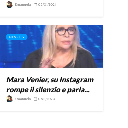
Emanuela
05/01/2021
GOSSIP E TV
Mara Venier, su Instagram
rompe il silenzio e parla...
Emanuela
07/11/2020