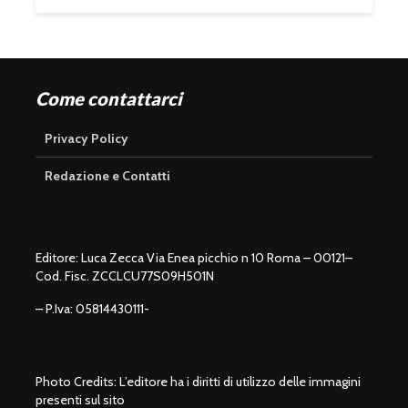
Come contattarci
Privacy Policy
Redazione e Contatti
Editore: Luca Zecca Via Enea picchio n 10 Roma – 00121–
Cod. Fisc. ZCCLCU77S09H501N
– P.Iva: 05814430111-
Photo Credits: L’editore ha i diritti di utilizzo delle immagini
presenti sul sito