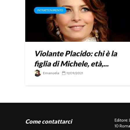
INTRATTENIMENTO
Violante Placido: chi è la
figlia di Michele, età,...
Emanuela
11/09/2021
Editore:
Come contattarci
10 Roma 