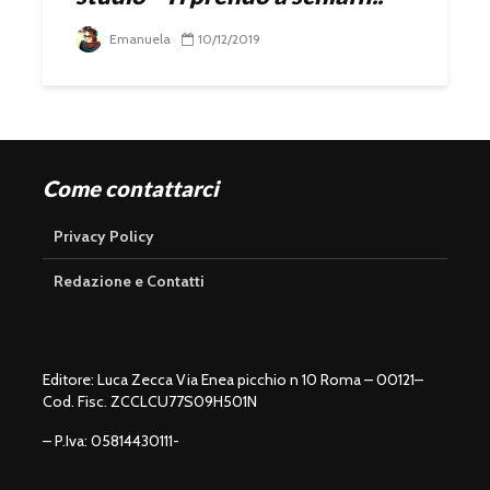
Emanuela
10/12/2019
Come contattarci
Privacy Policy
Redazione e Contatti
Editore: Luca Zecca Via Enea picchio n 10 Roma – 00121–
Cod. Fisc. ZCCLCU77S09H501N
– P.Iva: 05814430111-