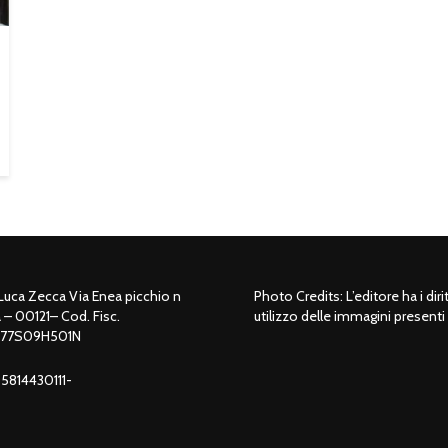
 Luca Zecca Via Enea picchio n
Photo Credits: L’editore ha i dirit
– 00121– Cod. Fisc.
utilizzo delle immagini presenti 
77S09H501N
 05814430111-