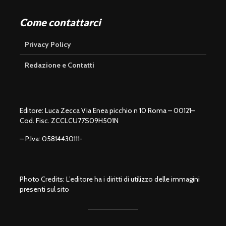
Come contattarci
Privacy Policy
Redazione e Contatti
Editore: Luca Zecca Via Enea picchio n 10 Roma – 00121–
Cod. Fisc. ZCCLCU77S09H501N
– P.Iva: 05814430111-
Photo Credits: L’editore ha i diritti di utilizzo delle immagini
presenti sul sito