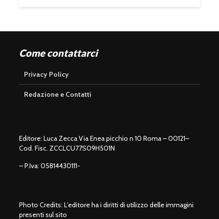
Come contattarci
Privacy Policy
Redazione e Contatti
Editore: Luca Zecca Via Enea picchio n 10 Roma – 00121–
Cod. Fisc. ZCCLCU77S09H501N
– P.Iva: 05814430111-
Photo Credits: L’editore ha i diritti di utilizzo delle immagini
presenti sul sito