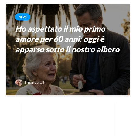
NEWS
Ho aspettato il mio primo
amore per 60 anni: oggi è
apparso sotto il nostro albero
Emanuela B.