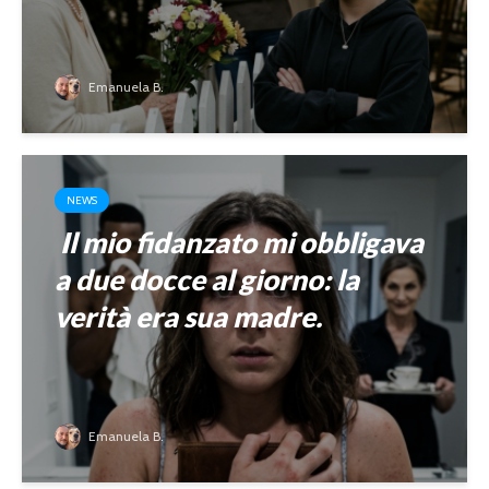
Emanuela B.
NEWS
Il mio fidanzato mi obbligava
a due docce al giorno: la
verità era sua madre.
Emanuela B.