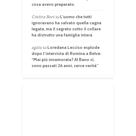
cosa avevo preparato.
Cristina Boni
su
L’uomo che tutti
ignoravano ha salvato quella cagna
legata, ma il segreto sotto il collare
ha distrutto una famiglia intera
agata
su
Loredana Lecciso esplode
dopo l’intervista di Romina a Belve:
“Mai più innamorata? Al Bano sì,
sono passati 26 anni, serve verità”