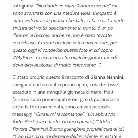
fotografia.
“Nuotando in mare “controcorrente” mi
sono scontrata con una medusa viola. L’impatto è
stato violento e la puntura bestiale, in faccia… La parte
sinistra del volto, specialmente la fronte, è un po’
“horror” e l’occhio, anche se non è stato toccato,
semichiuso. Ci vorrà qualche settimana di cure, per
questo oggi vi condivido questa foto in cui copro
#MyFace… Ci risentiamo tra qualche giorno, lunedì
devo dirvi qualcosa di molto importante…”.
E’ stato proprio questo il racconto d
i Gianna Nannini
,
spiegando ai fan molto preoccupati
, cosa le
fosse
accaduto in una tranquilla giornata di mare. Molti
fanno si sono preoccupati e nel giro di pochi istanti
sotto la foto incriminata, sono arrivati parecchi
messaggi. “
Curati, mi raccomando”, “Un abbraccio
forte. Mi dispiace tanto. Guarisci presto”, “Oddio!
Povera Giannina! Buona guarigione prenditi cura di te”,
“Ciao Giannina, mi dispiace dell’incidente, in estate è