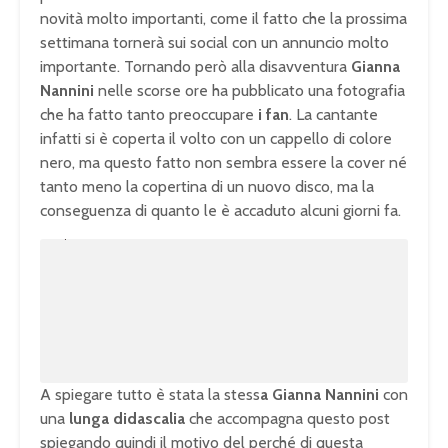
novità molto importanti, come il fatto che la prossima
settimana tornerà sui social con un annuncio molto
importante. Tornando però alla disavventura
Gianna
Nannini
nelle scorse ore ha pubblicato una fotografia
che ha fatto tanto preoccupare
i fan
. La cantante
infatti si è coperta il volto con un cappello di colore
nero, ma questo fatto non sembra essere la cover né
tanto meno la copertina di un nuovo disco, ma la
conseguenza di quanto le è accaduto alcuni giorni fa.
U
n
L
m
o
u
a
t
d
e
e
d
:
1
0
0
.
0
0
%
A spiegare tutto è stata la stess
a Gianna Nannini
con
una
lunga didascalia
che accompagna questo post
spiegando quindi il motivo del perché di questa