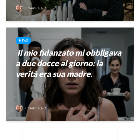
Emanuela B.
NEWS
Il mio fidanzato mi obbligava
a due docce al giorno: la
verità era sua madre.
Emanuela B.