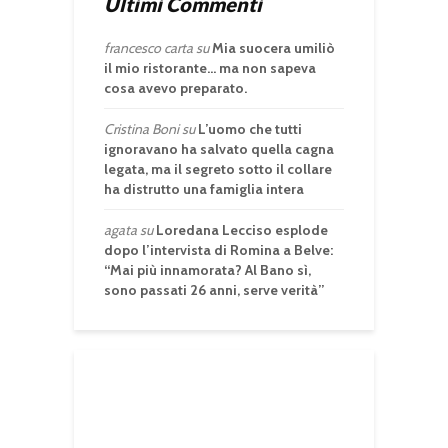
Ultimi Commenti
francesco carta
su
Mia suocera umiliò
il mio ristorante… ma non sapeva
cosa avevo preparato.
Cristina Boni
su
L’uomo che tutti
ignoravano ha salvato quella cagna
legata, ma il segreto sotto il collare
ha distrutto una famiglia intera
agata
su
Loredana Lecciso esplode
dopo l’intervista di Romina a Belve:
“Mai più innamorata? Al Bano sì,
sono passati 26 anni, serve verità”