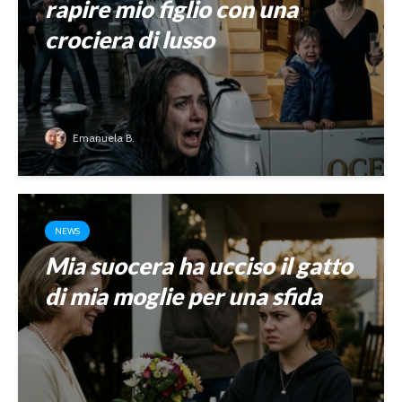
rapire mio figlio con una
crociera di lusso
Emanuela B.
NEWS
Mia suocera ha ucciso il gatto
di mia moglie per una sfida