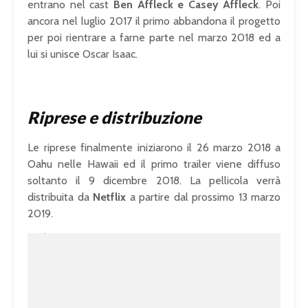
entrano nel cast
Ben Affleck e Casey Affleck
. Poi
ancora nel luglio 2017 il primo abbandona il progetto
per poi rientrare a farne parte nel marzo 2018 ed a
lui si unisce Oscar Isaac.
Riprese e distribuzione
Le riprese finalmente iniziarono il 26 marzo 2018 a
Oahu nelle Hawaii ed il primo trailer viene diffuso
soltanto il 9 dicembre 2018. La pellicola verrà
distribuita da
Netflix
a partire dal prossimo 13 marzo
2019.
U
n
L
m
o
u
a
t
d
e
e
d
:
1
0
0
.
0
0
%