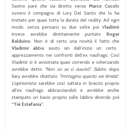
Savino pare che sia diretto vers
o Marco Cucol
o
ovvero il compagno di Lory Del Santo che lo ha
invitato per quasi tutta la durata del reality. Ad ogni
modo, senza pensarci su due volte poi V
ladimir
invece avrebbe direttamente puntato
Roger
Balduino
. Non è di certo una novità il fatto che
Vladimir ab
bia avuto sin dall’inizio un certo
apprezzamento nei confronti dell’ex naufrago. Così
Vladimir si è avvicinata quasi correndo e scherzando
avrebbe detto
“Non so se ci riuscirò”. S
ubito dopo
Ilary avrebbe ribattuto
“Immagino quanto sei timida
“.
L’opinionista sarebbe così saltata in braccio proprio
all’ex naufrago abbracciandoli e avrebbe anche
stampato un bacio proprio sulle labbra dicendo po
i
“Tiè Estefania”.