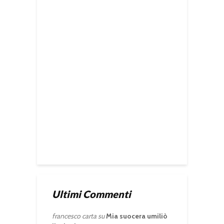
Ultimi Commenti
francesco carta
su
Mia suocera umiliò