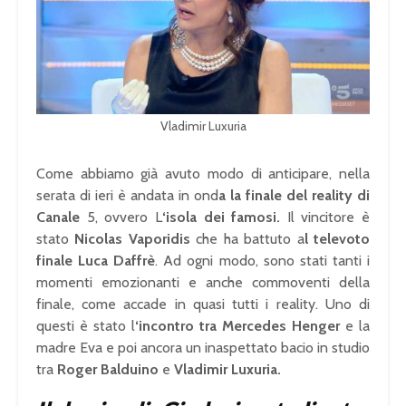
Vladimir Luxuria
Come abbiamo già avuto modo di anticipare, nella
serata di ieri è andata in ond
a la finale del reality di
Canale
5, ovvero L
‘isola dei famosi.
Il vincitore è
stato
Nicolas Vaporidis
che ha battuto a
l televoto
finale Luca Daffrè
. Ad ogni modo, sono stati tanti i
momenti emozionanti e anche commoventi della
finale, come accade in quasi tutti i reality. Uno di
questi è stato l
‘incontro tra Mercedes Henger
e la
madre Eva e poi ancora un inaspettato bacio in studio
tra
Roger Balduino
e
Vladimir
Luxuria.