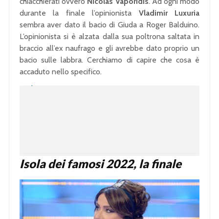
chiacchierati ovvero
Nicolas Vaporidis
. Ad ogni modo
durante la finale l’opinionista
Vladimir Luxuria
sembra aver dato il bacio di Giuda a Roger Balduino.
L’opinionista si è alzata dalla sua poltrona saltata in
braccio all’ex naufrago e gli avrebbe dato proprio un
bacio sulle labbra. Cerchiamo di capire che cosa è
accaduto nello specifico.
U
n
L
m
o
u
a
t
d
e
e
d
:
1
0
0
.
0
0
%
Isola dei famosi 2022,
la finale