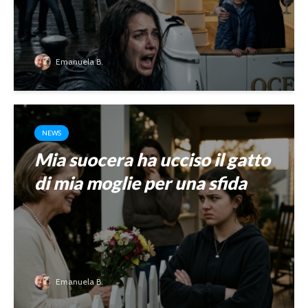
Emanuela B.
NEWS
Mia suocera ha ucciso il gatto
di mia moglie per una sfida
Emanuela B.