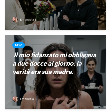
Emanuela B.
NEWS
Il mio fidanzato mi obbligava
a due docce al giorno: la
verità era sua madre.
Emanuela B.