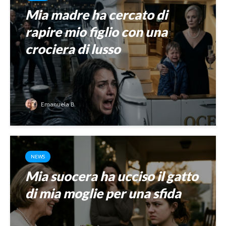
Mia madre ha cercato di
rapire mio figlio con una
crociera di lusso
Emanuela B.
NEWS
Mia suocera ha ucciso il gatto
di mia moglie per una sfida