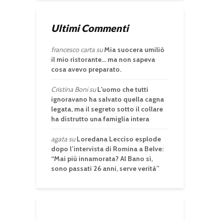
Ultimi Commenti
francesco carta
su
Mia suocera umiliò
il mio ristorante… ma non sapeva
cosa avevo preparato.
Cristina Boni
su
L’uomo che tutti
ignoravano ha salvato quella cagna
legata, ma il segreto sotto il collare
ha distrutto una famiglia intera
agata
su
Loredana Lecciso esplode
dopo l’intervista di Romina a Belve:
“Mai più innamorata? Al Bano sì,
sono passati 26 anni, serve verità”