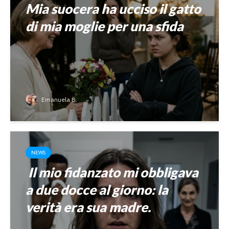
Mia suocera ha ucciso il gatto
di mia moglie per una sfida
Emanuela B.
NEWS
Il mio fidanzato mi obbligava
a due docce al giorno: la
verità era sua madre.