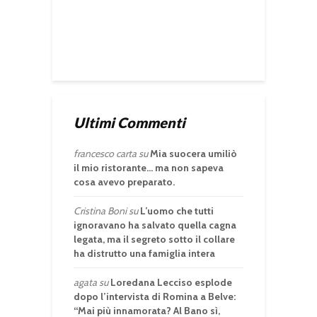
Ultimi Commenti
francesco carta
su
Mia suocera umiliò
il mio ristorante… ma non sapeva
cosa avevo preparato.
Cristina Boni
su
L’uomo che tutti
ignoravano ha salvato quella cagna
legata, ma il segreto sotto il collare
ha distrutto una famiglia intera
agata
su
Loredana Lecciso esplode
dopo l’intervista di Romina a Belve:
“Mai più innamorata? Al Bano sì,