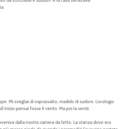
lo da scricchiolii e sussurri, e la casa sembrava
ta.
uppe. Mi svegliai di soprassalto, madido di sudore. L’orologio
ll’inizio pensai fosse il vento. Ma poi la sentii.
oveniva dalla nostra camera da letto. La stanza dove era