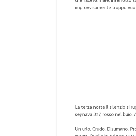
che faceva male, interrotto so
improvvisamente troppo vuo
La terza notte il silenzio si r
segnava 3:17, rosso nel buio. A
Un urlo. Crudo. Disumano. Pr