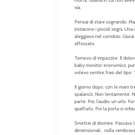
morta. Quella in cui non ave
via.
Pensai di stare sognando. Ma 
iniziarono i piccoli segni. Un
aleggiava nel corridoio. Giurai
affossato.
Temevo di impazzire. Il dolor
baby monitor economico, punt
volevo sentire frasi del tipo:
Il giorno dopo, con le mani trem
spalancò. Non lentamente. No
parte. Poi, l’audio: un urlo. 
quell’urlo. Poi la porta si richi
Smettei di dormire. Passavo le
dimensionali… nulla sembrav