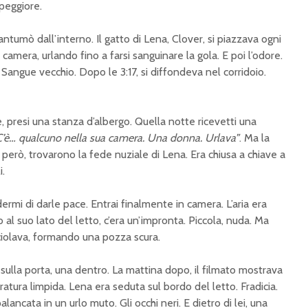
 peggiore.
rantumò dall’interno. Il gatto di Lena, Clover, si piazzava ogni
 camera, urlando fino a farsi sanguinare la gola. E poi l’odore.
Sangue vecchio. Dopo le 3:17, si diffondeva nel corridoio.
ie, presi una stanza d’albergo. Quella notte ricevetti una
C’è… qualcuno nella sua camera. Una donna. Urlava”
. Ma la
 però, trovarono la fede nuziale di Lena. Era chiusa a chiave a
i.
dermi di darle pace. Entrai finalmente in camera. L’aria era
al suo lato del letto, c’era un’impronta. Piccola, nuda. Ma
cciolava, formando una pozza scura.
 sulla porta, una dentro. La mattina dopo, il filmato mostrava
dratura limpida. Lena era seduta sul bordo del letto. Fradicia.
ancata in un urlo muto. Gli occhi neri. E dietro di lei, una