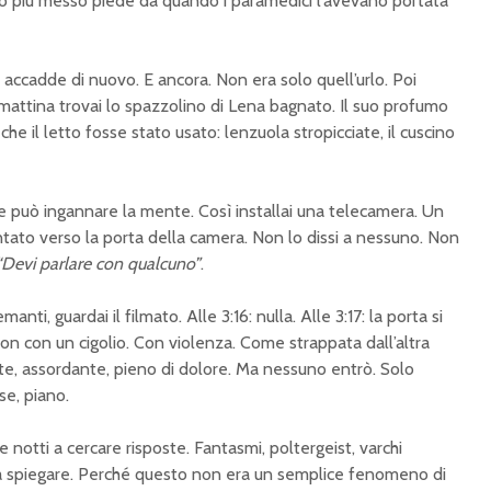
vo più messo piede da quando i paramedici l’avevano portata
accadde di nuovo. E ancora. Non era solo quell’urlo. Poi
a mattina trovai lo spazzolino di Lena bagnato. Il suo profumo
 che il letto fosse stato usato: lenzuola stropicciate, il cuscino
e può ingannare la mente. Così installai una telecamera. Un
ato verso la porta della camera. Non lo dissi a nessuno. Non
“Devi parlare con qualcuno”
.
anti, guardai il filmato. Alle 3:16: nulla. Alle 3:17: la porta si
n con un cigolio. Con violenza. Come strappata dall’altra
Forte, assordante, pieno di dolore. Ma nessuno entrò. Solo
use, piano.
 notti a cercare risposte. Fantasmi, poltergeist, varchi
a spiegare. Perché questo non era un semplice fenomeno di