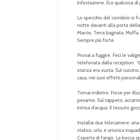
infestazione. Era qualcosa di
Lo specchio del corridoio si f
notte davanti alla porta della
Marcio. Terra bagnata. Muffa. 
Sempre più forte.
Provai a fuggire. Feci le valig
telefonata dalla reception:
“
stanza era vuota. Sul cuscino,
casa, nei suoi effetti personal
Tornai indietro. Forse per illu
pesante. Sul tappeto, accanto 
intrisa d’acqua. Il tessuto go
Installai due telecamere: una
statico, urla, e un’unica inqua
Coperta di fango. La bocca spal