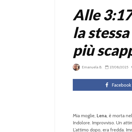
Alle 3:1
la stess
più scap
Emanuela B.
27/08/2025
Facebook
Mia moglie,
Lena
, è morta ne
Indolore. Improvviso. Un attim
L’attimo dopo, era fredda. I