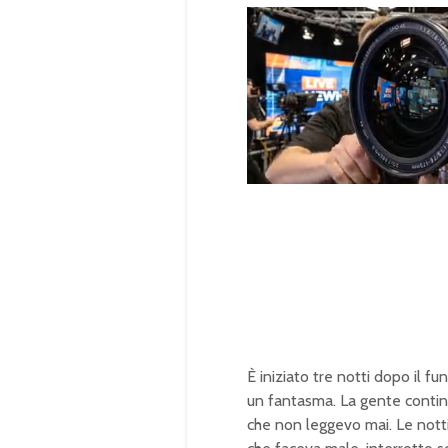
U
n
L
m
o
u
a
t
d
e
e
d
:
1
0
0
.
0
0
%
È iniziato tre notti dopo il f
un fantasma. La gente contin
che non leggevo mai. Le notti 