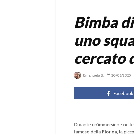
Bimba di
uno squa
cercato d
Emanuela B.
20/06/2025
Facebook
Durante un’immersione nelle
famose della
Florida
, la picc