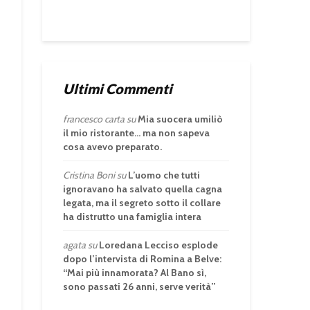
Ultimi Commenti
francesco carta
su
Mia suocera umiliò
il mio ristorante… ma non sapeva
cosa avevo preparato.
Cristina Boni
su
L’uomo che tutti
ignoravano ha salvato quella cagna
legata, ma il segreto sotto il collare
ha distrutto una famiglia intera
agata
su
Loredana Lecciso esplode
dopo l’intervista di Romina a Belve:
“Mai più innamorata? Al Bano sì,
sono passati 26 anni, serve verità”