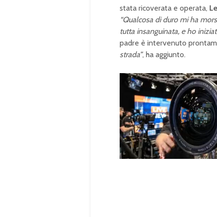
stata ricoverata e operata,
L
“Qualcosa di duro mi ha morsa
tutta insanguinata, e ho inizi
padre è intervenuto pronta
strada”
, ha aggiunto.
U
n
L
m
o
u
a
t
d
e
e
d
:
1
0
0
.
0
0
%