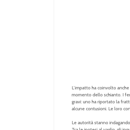
L’impatto ha coinvolto anche 
momento dello schianto. I feri
gravi: uno ha riportato la frat
alcune contusioni. Le loro c
Le autorità stanno indagando 
Tra le ipotesi al vaglio, gli i