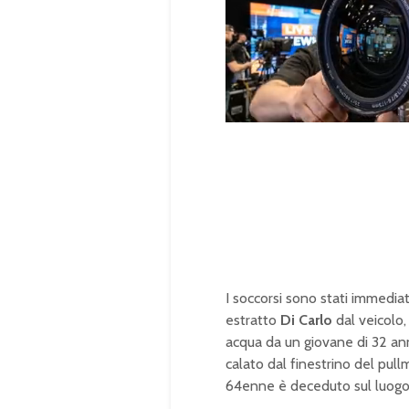
U
n
L
m
o
u
a
t
d
e
e
d
:
1
0
0
.
0
0
%
I soccorsi sono stati immediat
estratto
Di Carlo
dal veicolo,
acqua da un giovane di 32 anni
calato dal finestrino del pull
64enne è deceduto sul luogo 