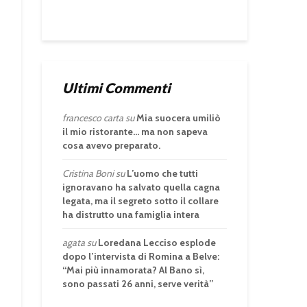
Ultimi Commenti
francesco carta
su
Mia suocera umiliò
il mio ristorante… ma non sapeva
cosa avevo preparato.
Cristina Boni
su
L’uomo che tutti
ignoravano ha salvato quella cagna
legata, ma il segreto sotto il collare
ha distrutto una famiglia intera
agata
su
Loredana Lecciso esplode
dopo l’intervista di Romina a Belve:
“Mai più innamorata? Al Bano sì,
sono passati 26 anni, serve verità”