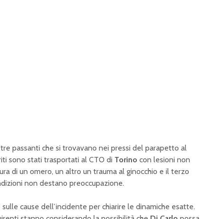
tre passanti che si trovavano nei pressi del parapetto al
ti sono stati trasportati al CTO di
Torino
con lesioni non
tura di un omero, un altro un trauma al ginocchio e il terzo
ondizioni non destano preoccupazione.
sulle cause dell’incidente per chiarire le dinamiche esatte.
nquirenti stanno considerando la possibilità che
Di Carlo
possa