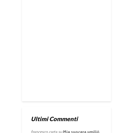
Ultimi Commenti
francesco carta
su
Mia suocera umiliò