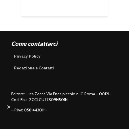
Come contattarci
Privacy Policy
Redazione e Contatti
Editore: Luca Zecca Via Enea picchio n 10 Roma – 00121–
Cod. Fisc. ZCCLCU77S09H501N
U
n
L
m
o
u
– P.Iva: 05814430111-
a
t
d
e
e
d
:
1
0
0
.
0