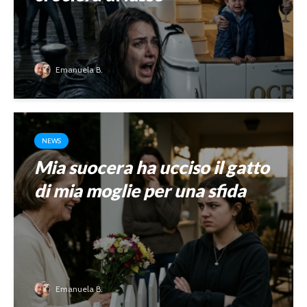
Emanuela B.
NEWS
Mia suocera ha ucciso il gatto
di mia moglie per una sfida
Emanuela B.