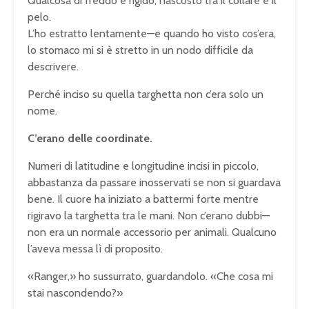
Qualcosa di freddo e rigido, nascosto tra il collare e il
pelo.
L’ho estratto lentamente—e quando ho visto cos’era,
lo stomaco mi si è stretto in un nodo difficile da
descrivere.
Perché inciso su quella targhetta non c’era solo un
nome.
C’erano delle coordinate.
Numeri di latitudine e longitudine incisi in piccolo,
abbastanza da passare inosservati se non si guardava
bene. Il cuore ha iniziato a battermi forte mentre
rigiravo la targhetta tra le mani. Non c’erano dubbi—
non era un normale accessorio per animali. Qualcuno
l’aveva messa lì di proposito.
«Ranger,» ho sussurrato, guardandolo. «Che cosa mi
stai nascondendo?»