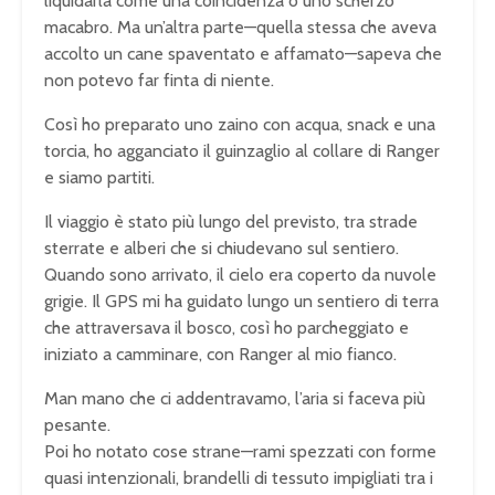
liquidarla come una coincidenza o uno scherzo
macabro. Ma un’altra parte—quella stessa che aveva
accolto un cane spaventato e affamato—sapeva che
non potevo far finta di niente.
Così ho preparato uno zaino con acqua, snack e una
torcia, ho agganciato il guinzaglio al collare di Ranger
e siamo partiti.
Il viaggio è stato più lungo del previsto, tra strade
sterrate e alberi che si chiudevano sul sentiero.
Quando sono arrivato, il cielo era coperto da nuvole
grigie. Il GPS mi ha guidato lungo un sentiero di terra
che attraversava il bosco, così ho parcheggiato e
iniziato a camminare, con Ranger al mio fianco.
Man mano che ci addentravamo, l’aria si faceva più
pesante.
Poi ho notato cose strane—rami spezzati con forme
quasi intenzionali, brandelli di tessuto impigliati tra i