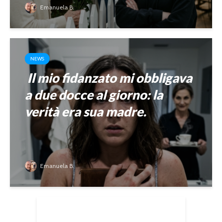
Emanuela B.
NEWS
Il mio fidanzato mi obbligava
a due docce al giorno: la
verità era sua madre.
Emanuela B.