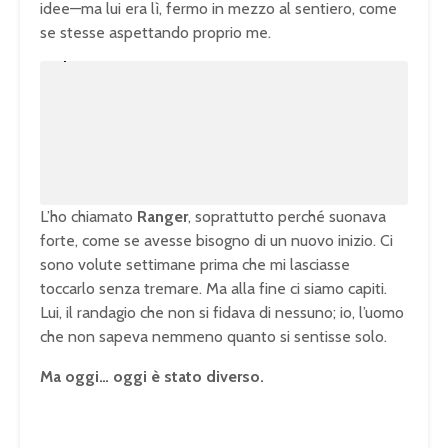
idee—ma lui era lì, fermo in mezzo al sentiero, come
se stesse aspettando proprio me.
U
n
L
m
o
u
a
t
d
e
e
d
:
1
0
0
.
0
0
%
L’ho chiamato
Ranger
, soprattutto perché suonava
forte, come se avesse bisogno di un nuovo inizio. Ci
sono volute settimane prima che mi lasciasse
toccarlo senza tremare. Ma alla fine ci siamo capiti.
Lui, il randagio che non si fidava di nessuno; io, l’uomo
che non sapeva nemmeno quanto si sentisse solo.
Ma oggi… oggi è stato diverso.