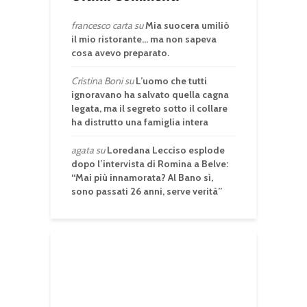
francesco carta
su
Mia suocera umiliò
il mio ristorante… ma non sapeva
cosa avevo preparato.
Cristina Boni
su
L’uomo che tutti
ignoravano ha salvato quella cagna
legata, ma il segreto sotto il collare
ha distrutto una famiglia intera
agata
su
Loredana Lecciso esplode
dopo l’intervista di Romina a Belve:
“Mai più innamorata? Al Bano sì,
sono passati 26 anni, serve verità”