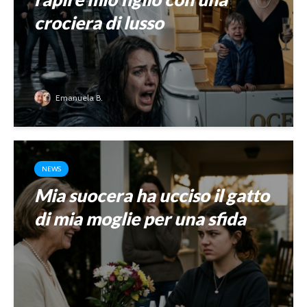
crociera di lusso
Emanuela B.
NEWS
Mia suocera ha ucciso il gatto
di mia moglie per una sfida