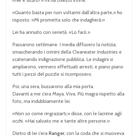
«Ne è sicuro?» mi ha chiesto infine.
«Quanto basta per non voltarmi dall’altra parte,» ho
risposto. «Mi prometta solo che indagherà.»
Lei ha annuito con serietà. «Lo farò.»
Passarono settimane. I media diffusero la notizia,
smascherando i crimini della Clearwater Industries e
scatenando indignazione pubblica. Le indagini si
ampliarono, vennero effettuati arresti, e piano piano
tutti i pezzi del puzzle si ricomposero.
Poi, una sera, bussarono alla mia porta.
Davanti a me c’era Maya. Viva. Più magra rispetto alla
foto, ma indubbiamente lei.
«Non so come ringraziarti,» disse, con le lacrime agli
occhi. «Hai salvato me e tante altre persone.»
Dietro di lei c’era
Ranger
, con la coda che si muoveva