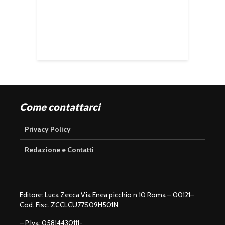
Come contattarci
Privacy Policy
Redazione e Contatti
Editore: Luca Zecca Via Enea picchio n 10 Roma – 00121–
Cod. Fisc. ZCCLCU77S09H501N
– P.Iva: 05814430111-