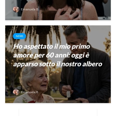
Emanuela B.
NEWS
Ho aspettato il mio primo
amore per 60 anni: oggi è
apparso sotto il nostro albero
Emanuela B.