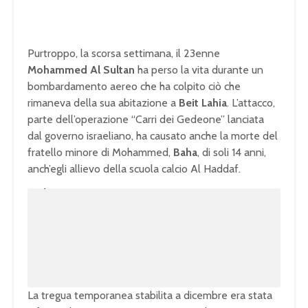
Purtroppo, la scorsa settimana, il 23enne
Mohammed Al Sultan
ha perso la vita durante un
bombardamento aereo che ha colpito ciò che
rimaneva della sua abitazione a
Beit Lahia
. L’attacco,
parte dell’operazione “Carri dei Gedeone” lanciata
dal governo israeliano, ha causato anche la morte del
fratello minore di Mohammed,
Baha
, di soli 14 anni,
anch’egli allievo della scuola calcio Al Haddaf.
U
n
L
m
o
u
a
t
d
e
e
d
:
1
0
0
.
0
0
%
La tregua temporanea stabilita a dicembre era stata