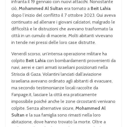
infranta il 19 gennaio con nuovi attacchi. Nonostante
ciò,
Mohammed Al Sultan
era tornato a
Beit Lahia
dopo l’inizio del conflitto il 7 ottobre 2023. Qui aveva
continuato ad allenare i giovani calciatori, malgrado le
difficoltà e le distruzioni che avevano trasformato la
città in un cumulo di macerie. Molti abitanti vivevano
in tende nei pressi delle loro case distrutte.
Venerdì scorso, un’intensa operazione militare ha
colpito
Beit Lahia
con bombardamenti provenienti da
navi, aerei e carri armati israeliani posizionati nella
Striscia di Gaza. Volantini lanciati dall’aviazione
israeliana avevano ordinato agli abitanti di evacuare,
ma secondo testimonianze locali raccolte da
Fanpage.it, lasciare la città era praticamente
impossibile poiché anche le zone circostanti venivano
colpite. Senza alternative sicure,
Mohammed Al
Sultan
e la sua famiglia sono rimasti nella loro
abitazione, dove hanno trovato la morte. Oltre a