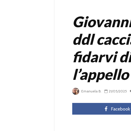
Giovanni 
ddl cacc
fidarvi d
l’appello
Emanuela B.
21/05/2025
Facebook