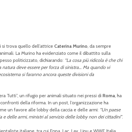
i si trova quello dell’attrice
Caterina Murino
, da sempre
nimali. La Murino ha evidenziato come il dibattito sulla
pesso politicizzato, dichiarando:
“La cosa più ridicola è che chi
la natura deve essere per forza di sinistra… Ma quando vi
 ecosistema si faranno ancora queste divisioni da
a Tutti”, un rifugio per animali situato nei pressi di
Roma
, ha
 confronti della riforma. In un post, l’organizzazione ha
ome un favore alle lobby della caccia e delle armi:
“Un paese
 e delle armi, ministri al servizio delle lobby non dei cittadini”
.
entaliste italiane, tra cui Enpa, Lac, Lav, Lipu e WWF Italia,