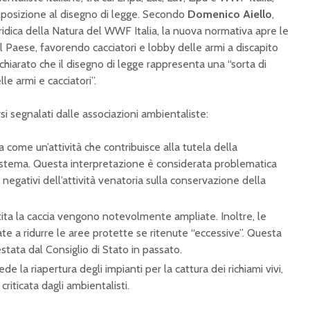
posizione al disegno di legge. Secondo
Domenico Aiello
,
uridica della Natura del WWF Italia, la nuova normativa apre le
l Paese, favorendo cacciatori e lobby delle armi a discapito
dichiarato che il disegno di legge rappresenta una “sorta di
lle armi e cacciatori”.
si segnalati dalle associazioni ambientaliste:
ta come un’attività che contribuisce alla tutela della
sistema. Questa interpretazione è considerata problematica
i negativi dell’attività venatoria sulla conservazione della
tita la caccia vengono notevolmente ampliate. Inoltre, le
te a ridurre le aree protette se ritenute “eccessive”. Questa
stata dal Consiglio di Stato in passato.
de la riapertura degli impianti per la cattura dei richiami vivi,
riticata dagli ambientalisti.