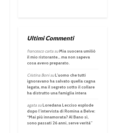
Ultimi Commenti
francesco carta
su
Mia suocera umiliò
il mio ristorante… ma non sapeva
cosa avevo preparato.
Cristina Boni
su
L’uomo che tutti
ignoravano ha salvato quella cagna
legata, ma il segreto sotto il collare
ha distrutto una famiglia intera
agata
su
Loredana Lecciso esplode
dopo l’intervista di Romina a Belve:
“Mai più innamorata? Al Bano sì,
sono passati 26 anni, serve verità”