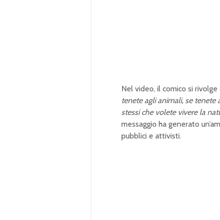
t
d
e
e
d
:
1
0
0
.
0
0
%
Nel video, il comico si rivolg
tenete agli animali, se tenete 
stessi che volete vivere la na
messaggio ha generato un’amp
pubblici e attivisti.