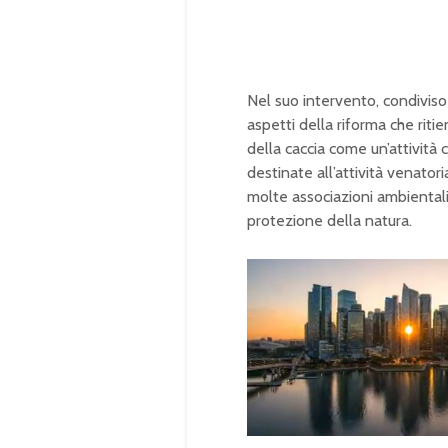
Nel suo intervento, condiviso
aspetti della riforma che riti
della caccia come un’attività 
destinate all’attività venato
molte associazioni ambientalis
protezione della natura.
U
n
L
m
o
u
a