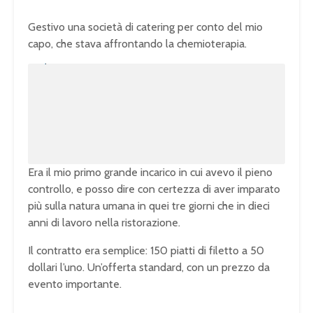
Gestivo una società di catering per conto del mio
capo, che stava affrontando la chemioterapia.
U
n
L
m
o
u
a
t
d
e
e
d
:
1
0
0
.
0
0
%
Era il mio primo grande incarico in cui avevo il pieno
controllo, e posso dire con certezza di aver imparato
più sulla natura umana in quei tre giorni che in dieci
anni di lavoro nella ristorazione.
Il contratto era semplice: 150 piatti di filetto a 50
dollari l’uno. Un’offerta standard, con un prezzo da
evento importante.