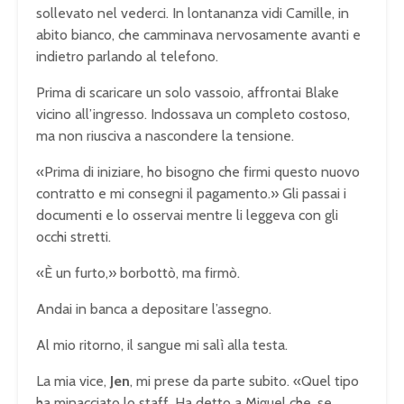
sollevato nel vederci. In lontananza vidi Camille, in
abito bianco, che camminava nervosamente avanti e
indietro parlando al telefono.
Prima di scaricare un solo vassoio, affrontai Blake
vicino all’ingresso. Indossava un completo costoso,
ma non riusciva a nascondere la tensione.
«Prima di iniziare, ho bisogno che firmi questo nuovo
contratto e mi consegni il pagamento.» Gli passai i
documenti e lo osservai mentre li leggeva con gli
occhi stretti.
«È un furto,» borbottò, ma firmò.
Andai in banca a depositare l’assegno.
Al mio ritorno, il sangue mi salì alla testa.
La mia vice,
Jen
, mi prese da parte subito. «Quel tipo
ha minacciato lo staff. Ha detto a Miguel che, se