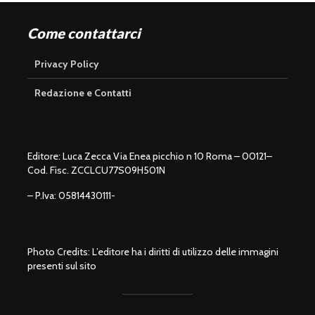
Come contattarci
Privacy Policy
Redazione e Contatti
Editore: Luca Zecca Via Enea picchio n 10 Roma – 00121–
Cod. Fisc. ZCCLCU77S09H501N
– P.Iva: 05814430111-
Photo Credits: L’editore ha i diritti di utilizzo delle immagini
presenti sul sito