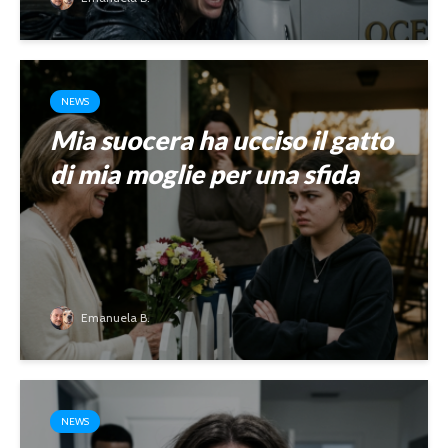
NEWS
Mia suocera ha ucciso il gatto
di mia moglie per una sfida
Emanuela B.
NEWS