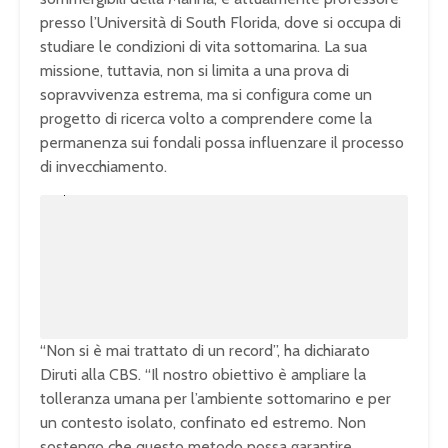
presso l’Università di South Florida, dove si occupa di
studiare le condizioni di vita sottomarina. La sua
missione, tuttavia, non si limita a una prova di
sopravvivenza estrema, ma si configura come un
progetto di ricerca volto a comprendere come la
permanenza sui fondali possa influenzare il processo
di invecchiamento.
U
n
L
m
o
u
a
t
d
e
e
d
:
1
0
0
.
0
0
%
“Non si è mai trattato di un record”, ha dichiarato
Diruti alla CBS. “Il nostro obiettivo è ampliare la
tolleranza umana per l’ambiente sottomarino e per
un contesto isolato, confinato ed estremo. Non
sostengo che questo metodo possa garantire