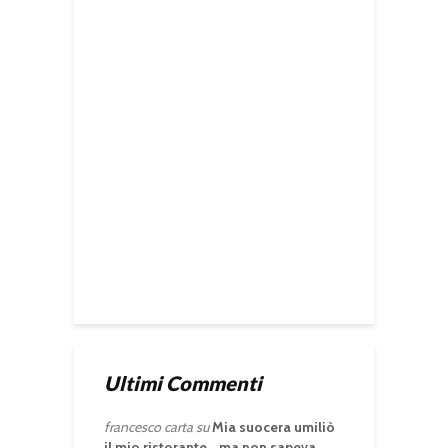
Ultimi Commenti
francesco carta
su
Mia suocera umiliò
il mio ristorante… ma non sapeva