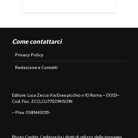
Come contattarci
Privacy Policy
Redazione e Contatti
Editore: Luca Zecca Via Enea picchio n 10 Roma – 00121–
Cod. Fisc. ZCCLCU77S09H501N
– P.Iva: 05814430111-
Photo Credits: L’editore ha i diritti di utilizzo delle immagini