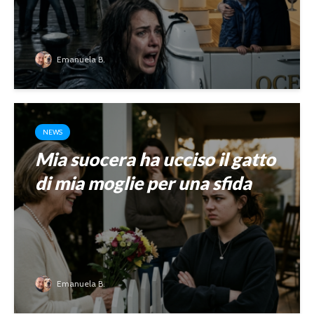
Emanuela B.
NEWS
Mia suocera ha ucciso il gatto
di mia moglie per una sfida
Emanuela B.