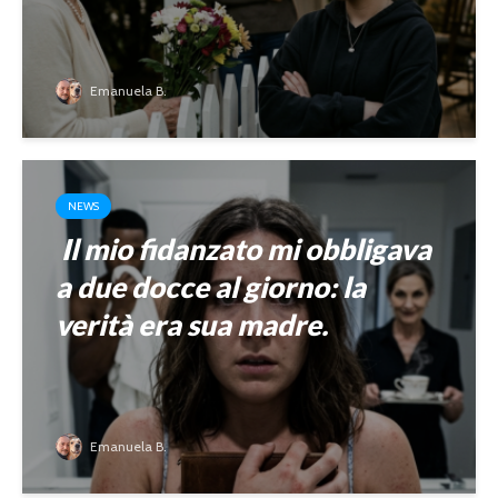
Emanuela B.
NEWS
Il mio fidanzato mi obbligava
a due docce al giorno: la
verità era sua madre.
Emanuela B.