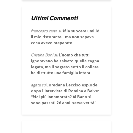
Ultimi Commenti
francesco carta
su
Mia suocera umiliò
il mio ristorante… ma non sapeva
cosa avevo preparato.
Cristina Boni
su
L’uomo che tutti
ignoravano ha salvato quella cagna
legata, ma il segreto sotto il collare
ha distrutto una famiglia intera
agata
su
Loredana Lecciso esplode
dopo l’intervista di Romina a Belve:
“Mai più innamorata? Al Bano sì,
sono passati 26 anni, serve verità”