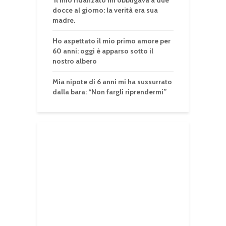
Il mio fidanzato mi obbligava a due
docce al giorno: la verità era sua
madre.
Ho aspettato il mio primo amore per
60 anni: oggi è apparso sotto il
nostro albero
Mia nipote di 6 anni mi ha sussurrato
dalla bara: “Non fargli riprendermi”