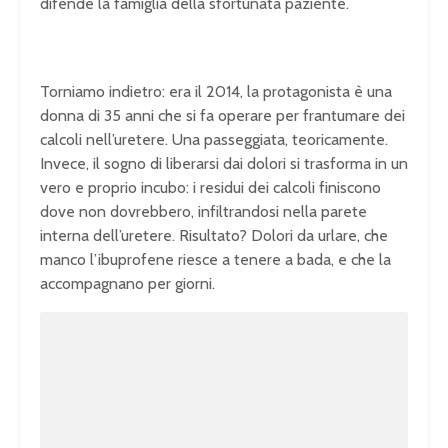
difende la famiglia della sfortunata paziente.
Torniamo indietro: era il 2014, la protagonista è una
donna di 35 anni che si fa operare per frantumare dei
calcoli nell’uretere. Una passeggiata, teoricamente.
Invece, il sogno di liberarsi dai dolori si trasforma in un
vero e proprio incubo: i residui dei calcoli finiscono
dove non dovrebbero, infiltrandosi nella parete
interna dell’uretere. Risultato? Dolori da urlare, che
manco l’ibuprofene riesce a tenere a bada, e che la
accompagnano per giorni.
U
n
L
m
o
u
a
t
d
e
e
d
:
1
0
0
.
0
0
%