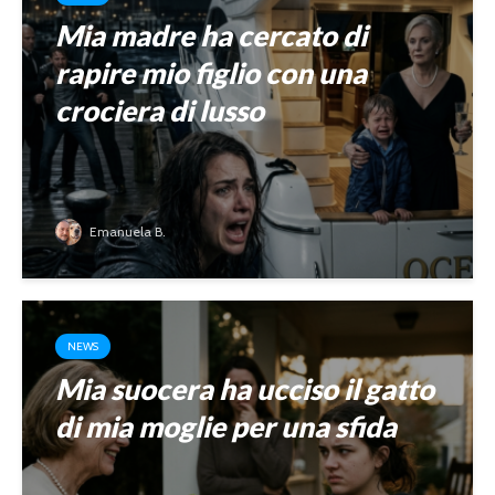
Mia madre ha cercato di
rapire mio figlio con una
crociera di lusso
Emanuela B.
NEWS
Mia suocera ha ucciso il gatto
di mia moglie per una sfida