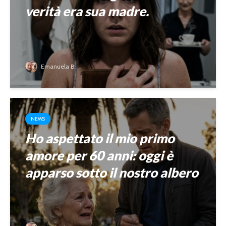
verità era sua madre.
Emanuela B.
NEWS
Ho aspettato il mio primo
amore per 60 anni: oggi è
apparso sotto il nostro albero