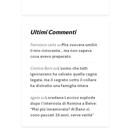
Ultimi Commenti
francesco carta
su
Mia suocera umiliò
il mio ristorante… ma non sapeva
cosa avevo preparato.
Cristina Boni
su
L’uomo che tutti
ignoravano ha salvato quella cagna
legata, ma il segreto sotto il collare
ha distrutto una famiglia intera
agata
su
Loredana Lecciso esplode
dopo l’intervista di Romina a Belve:
“Mai più innamorata? Al Bano sì,
sono passati 26 anni, serve verità”