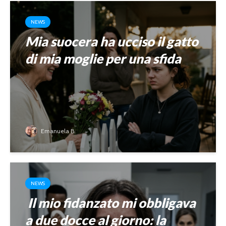
NEWS
Mia suocera ha ucciso il gatto
di mia moglie per una sfida
Emanuela B.
NEWS
Il mio fidanzato mi obbligava
a due docce al giorno: la