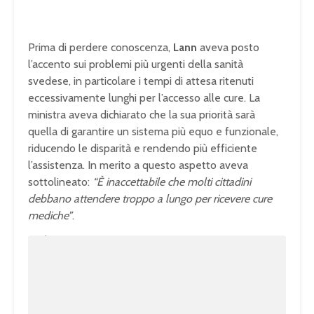
Prima di perdere conoscenza,
Lann
aveva posto
l’accento sui problemi più urgenti della sanità
svedese, in particolare i tempi di attesa ritenuti
eccessivamente lunghi per l’accesso alle cure. La
ministra aveva dichiarato che la sua priorità sarà
quella di garantire un sistema più equo e funzionale,
riducendo le disparità e rendendo più efficiente
l’assistenza. In merito a questo aspetto aveva
sottolineato:
“È inaccettabile che molti cittadini
debbano attendere troppo a lungo per ricevere cure
mediche”
.
U
n
L
m
o
u
a
t
d
e
e
d
:
1
0
0
.
0
0
%