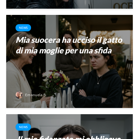
NEWS
Mia suocera ha ucciso il gatto
di mia moglie per una sfida
Emanuela B.
NEWS
Il mio fidanzato mi obbligava