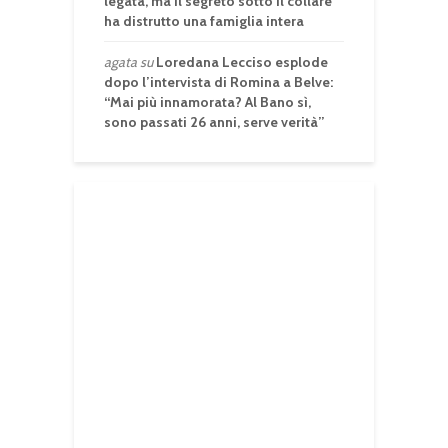
legata, ma il segreto sotto il collare
ha distrutto una famiglia intera
agata
su
Loredana Lecciso esplode
dopo l’intervista di Romina a Belve:
“Mai più innamorata? Al Bano sì,
sono passati 26 anni, serve verità”