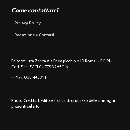
Come contattarci
Privacy Policy
Redazione e Contatti
Editore: Luca Zecca Via Enea picchio n 10 Roma – 00121–
Cod. Fisc. ZCCLCU77S09H501N
– P.Iva: 05814430111-
Photo Credits: L’editore ha i diritti di utilizzo delle immagini
presenti sul sito