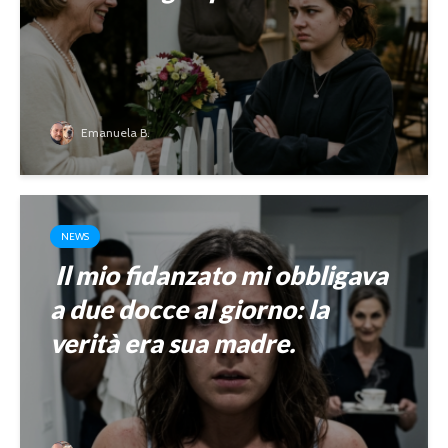
Emanuela B.
NEWS
Il mio fidanzato mi obbligava
a due docce al giorno: la
verità era sua madre.