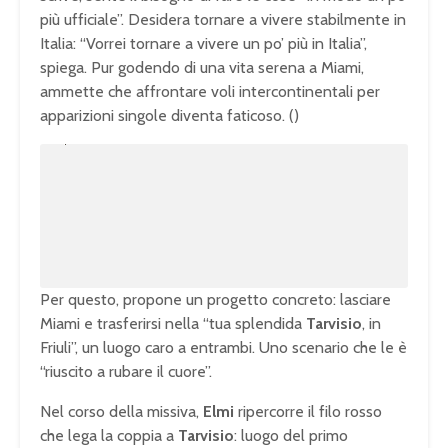
più ufficiale”. Desidera tornare a vivere stabilmente in
Italia: “Vorrei tornare a vivere un po’ più in Italia”,
spiega. Pur godendo di una vita serena a Miami,
ammette che affrontare voli intercontinentali per
apparizioni singole diventa faticoso. ()
U
n
L
m
o
u
a
t
d
e
e
d
:
1
0
0
.
0
0
%
Per questo, propone un progetto concreto: lasciare
Miami e trasferirsi nella “tua splendida
Tarvisio
, in
Friuli”, un luogo caro a entrambi. Uno scenario che le è
“riuscito a rubare il cuore”.
Nel corso della missiva,
Elmi
ripercorre il filo rosso
che lega la coppia a
Tarvisio
: luogo del primo