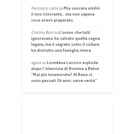
francesco carta
su
Mia suocera umiliò
il mio ristorante… ma non sapeva
cosa avevo preparato.
Cristina Boni
su
L’uomo che tutti
ignoravano ha salvato quella cagna
legata, ma il segreto sotto il collare
ha distrutto una famiglia intera
agata
su
Loredana Lecciso esplode
dopo l’intervista di Romina a Belve:
“Mai più innamorata? Al Bano sì,
sono passati 26 anni, serve verità”