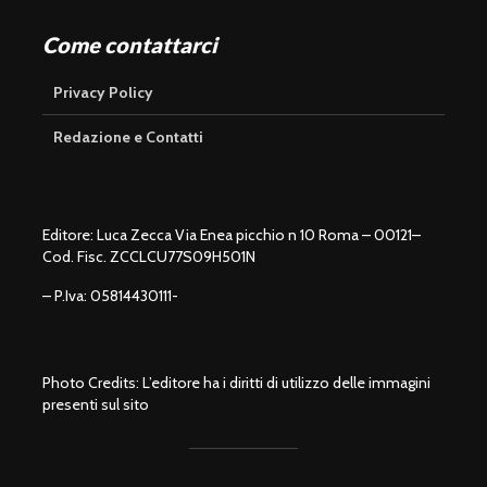
Come contattarci
Privacy Policy
Redazione e Contatti
Editore: Luca Zecca Via Enea picchio n 10 Roma – 00121–
Cod. Fisc. ZCCLCU77S09H501N
– P.Iva: 05814430111-
Photo Credits: L’editore ha i diritti di utilizzo delle immagini
presenti sul sito