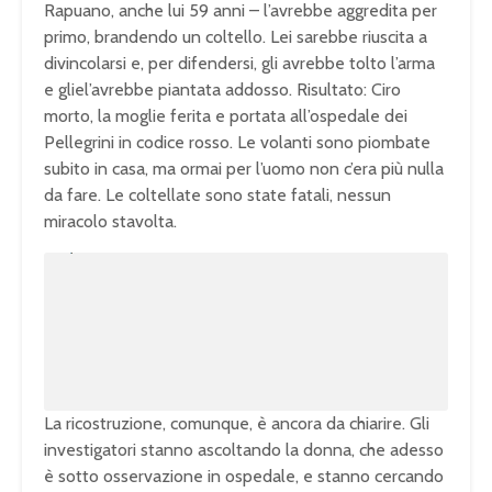
Rapuano, anche lui 59 anni – l’avrebbe aggredita per
primo, brandendo un coltello. Lei sarebbe riuscita a
divincolarsi e, per difendersi, gli avrebbe tolto l’arma
e gliel’avrebbe piantata addosso. Risultato: Ciro
morto, la moglie ferita e portata all’ospedale dei
Pellegrini in codice rosso. Le volanti sono piombate
subito in casa, ma ormai per l’uomo non c’era più nulla
da fare. Le coltellate sono state fatali, nessun
miracolo stavolta.
U
n
L
m
o
u
a
t
d
e
e
d
:
1
0
0
.
0
0
%
La ricostruzione, comunque, è ancora da chiarire. Gli
investigatori stanno ascoltando la donna, che adesso
è sotto osservazione in ospedale, e stanno cercando