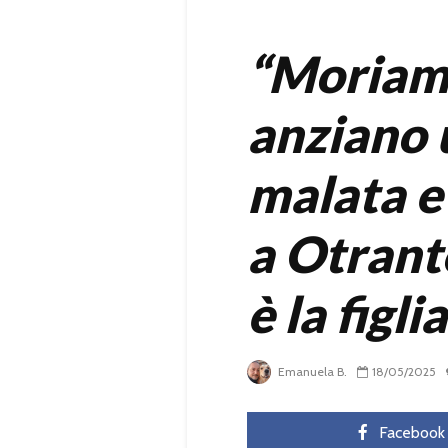
“Moriamo
anziano 
malata e 
a Otranto
è la figlia
Emanuela B.
18/05/2025
Facebook