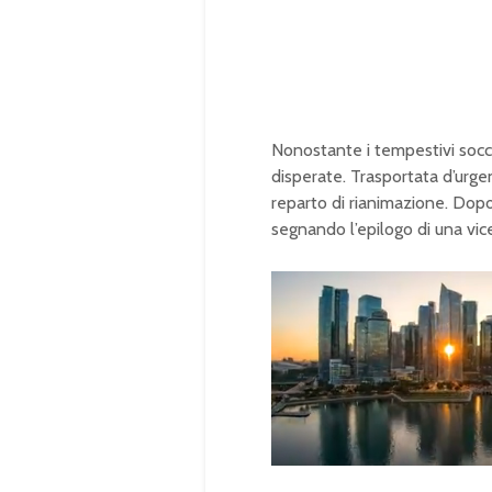
Nonostante i tempestivi socco
disperate. Trasportata d’urge
reparto di rianimazione. Dopo 
segnando l’epilogo di una vic
U
n
L
m
o
u
a
t
d