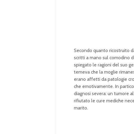
e
e
d
:
1
0
0
.
0
0
%
Secondo quanto ricostruito da
scritti a mano sul comodino de
spiegato le ragioni del suo ge
temeva che la moglie rimanes
erano affetti da patologie cron
che emotivamente. In partico
diagnosi severa: un tumore 
rifiutato le cure mediche nec
marito.