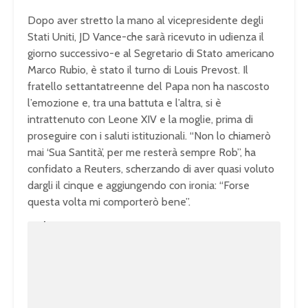
Dopo aver stretto la mano al vicepresidente degli
Stati Uniti, JD Vance-che sarà ricevuto in udienza il
giorno successivo-e al Segretario di Stato americano
Marco Rubio, è stato il turno di Louis Prevost. Il
fratello settantatreenne del Papa non ha nascosto
l’emozione e, tra una battuta e l’altra, si è
intrattenuto con Leone XIV e la moglie, prima di
proseguire con i saluti istituzionali. “Non lo chiamerò
mai ‘Sua Santità’, per me resterà sempre Rob”, ha
confidato a Reuters, scherzando di aver quasi voluto
dargli il cinque e aggiungendo con ironia: “Forse
questa volta mi comporterò bene”.
U
n
L
m
o
u
a
t
d
e
e
d
:
1
0
0
.
0
0
%