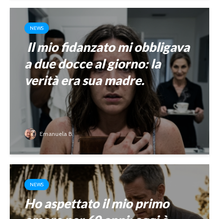
NEWS
Il mio fidanzato mi obbligava
a due docce al giorno: la
verità era sua madre.
Emanuela B.
NEWS
Ho aspettato il mio primo