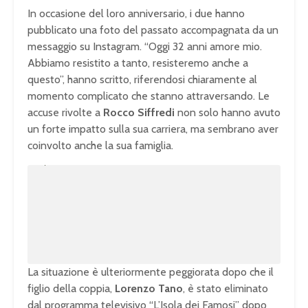
In occasione del loro anniversario, i due hanno
pubblicato una foto del passato accompagnata da un
messaggio su Instagram. “Oggi 32 anni amore mio.
Abbiamo resistito a tanto, resisteremo anche a
questo”, hanno scritto, riferendosi chiaramente al
momento complicato che stanno attraversando. Le
accuse rivolte a
Rocco Siffredi
non solo hanno avuto
un forte impatto sulla sua carriera, ma sembrano aver
coinvolto anche la sua famiglia.
U
n
L
m
o
u
a
t
d
e
e
d
:
1
0
0
.
0
0
%
La situazione è ulteriormente peggiorata dopo che il
figlio della coppia,
Lorenzo Tano
, è stato eliminato
dal programma televisivo “L’Isola dei Famosi” dopo