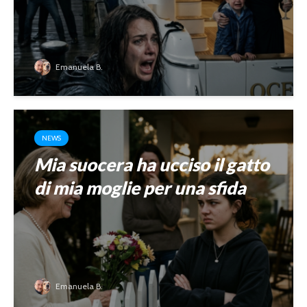
Emanuela B.
NEWS
Mia suocera ha ucciso il gatto
di mia moglie per una sfida
Emanuela B.