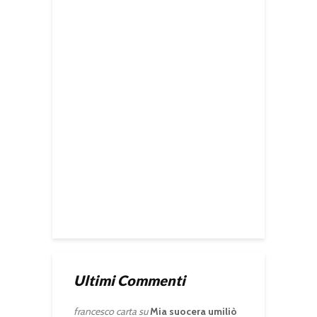
Ultimi Commenti
francesco carta
su
Mia suocera umiliò