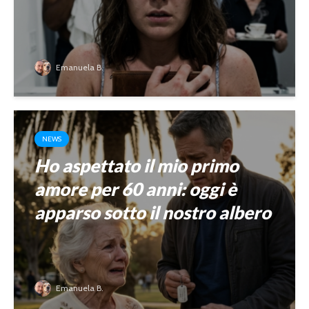
Emanuela B.
NEWS
Ho aspettato il mio primo
amore per 60 anni: oggi è
apparso sotto il nostro albero
Emanuela B.