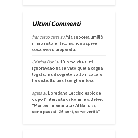
Ultimi Commenti
francesco carta
su
Mia suocera umiliò
il mio ristorante… ma non sapeva
cosa avevo preparato.
Cristina Boni
su
L’uomo che tutti
ignoravano ha salvato quella cagna
legata, ma il segreto sotto il collare
ha distrutto una famiglia intera
agata
su
Loredana Lecciso esplode
dopo l’intervista di Romina a Belve:
“Mai più innamorata? Al Bano sì,
sono passati 26 anni, serve verità”