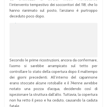
l’intervento tempestivo dei soccorritori del 118, che lo
hanno rianimato sul posto, l’anziano è purtroppo
deceduto poco dopo.
U
n
L
m
o
u
a
t
d
e
e
d
:
1
0
0
.
0
0
%
Secondo le prime ricostruzioni, ancora da confermare,
l’uomo si sarebbe arrampicato sul tetto per
controllare lo stato della copertura dopo il maltempo
dei giorni precedenti. All’interno del capannone
erano stoccate alcune rotoballe e il 74enne avrebbe
notato una pozza d’acqua, decidendo così di
ispezionare la struttura dall’alto. Tuttavia, la copertura
non ha retto il peso e ha ceduto, causando la caduta
fatale.