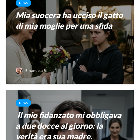
NEWS
Mia suocera ha ucciso il gatto
di mia moglie per una sfida
Emanuela B.
NEWS
Il mio fidanzato mi obbligava
a due docce al giorno: la
verità era sua madre.