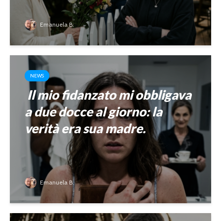
Emanuela B.
NEWS
Il mio fidanzato mi obbligava
a due docce al giorno: la
verità era sua madre.
Emanuela B.