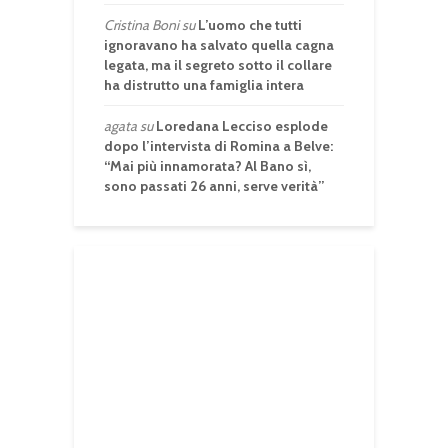
Cristina Boni
su
L’uomo che tutti
ignoravano ha salvato quella cagna
legata, ma il segreto sotto il collare
ha distrutto una famiglia intera
agata
su
Loredana Lecciso esplode
dopo l’intervista di Romina a Belve:
“Mai più innamorata? Al Bano sì,
sono passati 26 anni, serve verità”