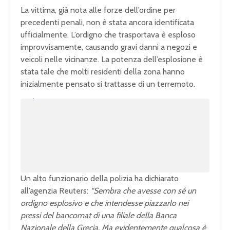
La vittima, già nota alle forze dell’ordine per
precedenti penali, non è stata ancora identificata
ufficialmente. L’ordigno che trasportava è esploso
improvvisamente, causando gravi danni a negozi e
veicoli nelle vicinanze. La potenza dell’esplosione è
stata tale che molti residenti della zona hanno
inizialmente pensato si trattasse di un terremoto.
U
n
L
m
o
u
a
t
d
e
e
d
:
1
0
0
.
0
0
%
Un alto funzionario della polizia ha dichiarato
all’agenzia Reuters:
“Sembra che avesse con sé un
ordigno esplosivo e che intendesse piazzarlo nei
pressi del bancomat di una filiale della Banca
Nazionale della Grecia. Ma evidentemente qualcosa è