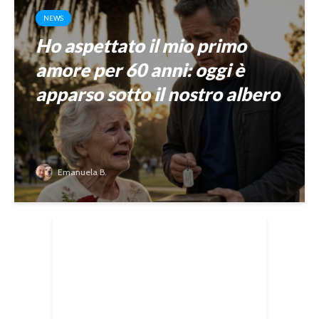
NEWS
Ho aspettato il mio primo
amore per 60 anni: oggi è
apparso sotto il nostro albero
Emanuela B.