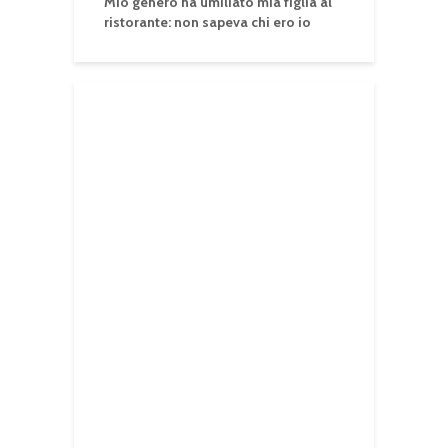
Mio genero ha umiliato mia figlia al
ristorante: non sapeva chi ero io