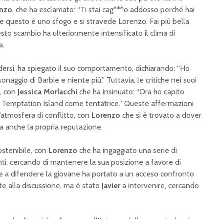
nzo
, che ha esclamato: “Ti stai cag***o addosso perché hai
 e questo è uno sfogo e si stravede Lorenzo. Fai più bella
sto scambio ha ulteriormente intensificato il clima di
a.
ndersi, ha spiegato il suo comportamento, dichiarando: “Ho
naggio di Barbie e niente più.” Tuttavia, le critiche nei suoi
e, con
Jessica Morlacchi
che ha insinuato: “Ora ho capito
er Temptation Island come tentatrice.” Queste affermazioni
’atmosfera di conflitto, con
Lorenzo
che si è trovato a dover
a anche la propria reputazione.
ostenibile, con
Lorenzo
che ha ingaggiato una serie di
nti, cercando di mantenere la sua posizione a favore di
e a difendere la giovane ha portato a un acceso confronto
te alla discussione, ma è stato
Javier
a intervenire, cercando