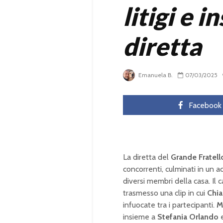
litigi e i
diretta
Emanuela B.
07/03/2025
Facebook
La diretta del
Grande Fratell
concorrenti, culminati in un 
diversi membri della casa. Il 
trasmesso una clip in cui
Chia
infuocate tra i partecipanti.
M
insieme a
Stefania Orlando