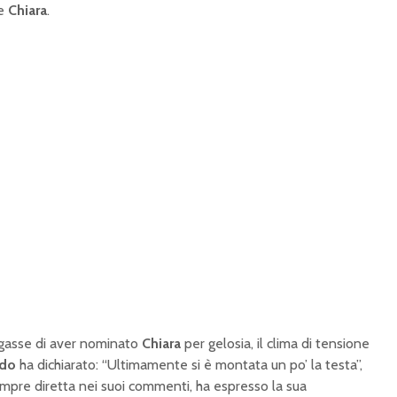
re
Chiara
.
asse di aver nominato
Chiara
per gelosia, il clima di tensione
ndo
ha dichiarato: “Ultimamente si è montata un po’ la testa”,
empre diretta nei suoi commenti, ha espresso la sua