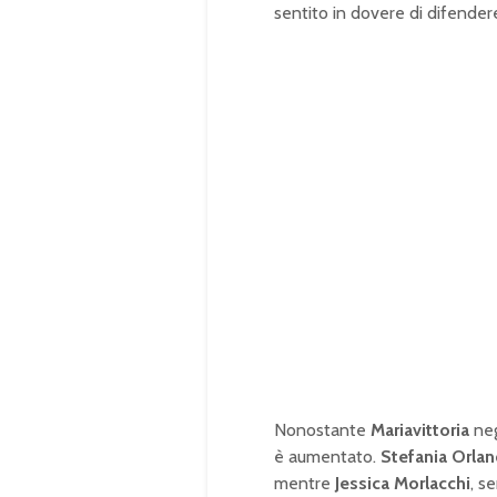
sentito in dovere di difende
Nonostante
Mariavittoria
neg
è aumentato.
Stefania Orla
mentre
Jessica Morlacchi
, s