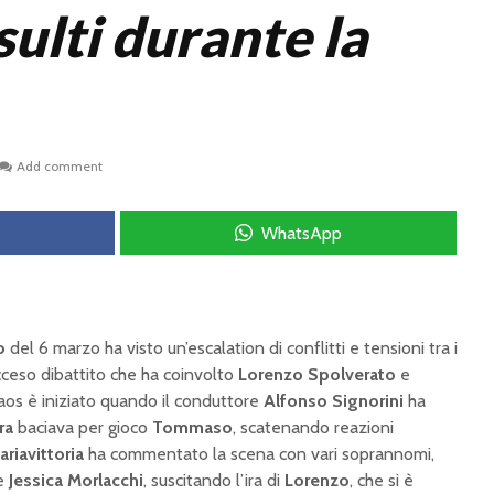
nsulti durante la
Add comment
WhatsApp
o
del 6 marzo ha visto un’escalation di conflitti e tensioni tra i
acceso dibattito che ha coinvolto
Lorenzo Spolverato
e
caos è iniziato quando il conduttore
Alfonso Signorini
ha
ra
baciava per gioco
Tommaso
, scatenando reazioni
ariavittoria
ha commentato la scena con vari soprannomi,
e
Jessica Morlacchi
, suscitando l’ira di
Lorenzo
, che si è