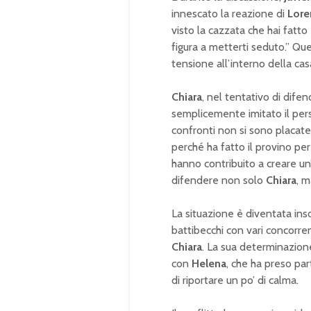
innescato la reazione di
Lore
visto la cazzata che hai fatto
figura a metterti seduto.” Que
tensione all’interno della cas
Chiara
, nel tentativo di dife
semplicemente imitato il perso
confronti non si sono placat
perché ha fatto il provino p
hanno contribuito a creare un
difendere non solo
Chiara
, m
La situazione è diventata ins
battibecchi con vari concorre
Chiara
. La sua determinazion
con
Helena
, che ha preso par
di riportare un po’ di calma.