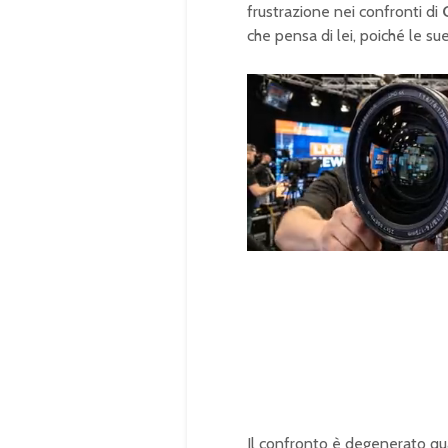
frustrazione nei confronti di
che pensa di lei, poiché le s
U
n
L
m
o
u
a
t
d
e
e
d
:
1
0
0
.
0
0
%
Il confronto è degenerato 