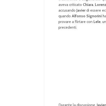
aveva criticato
Chiara
.
Loren
accusando
Javier
di essere ec
quando
Alfonso Signorini
ha
provare a flirtare con
Lele
, u
precedenti.
Durante la discussione,
Javier