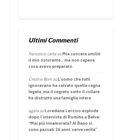
Ultimi Commenti
francesco carta
su
Mia suocera umiliò
il mio ristorante… ma non sapeva
cosa avevo preparato.
Cristina Boni
su
L’uomo che tutti
ignoravano ha salvato quella cagna
legata, ma il segreto sotto il collare
ha distrutto una famiglia intera
agata
su
Loredana Lecciso esplode
dopo l’intervista di Romina a Belve:
“Mai più innamorata? Al Bano sì,
sono passati 26 anni, serve verità”