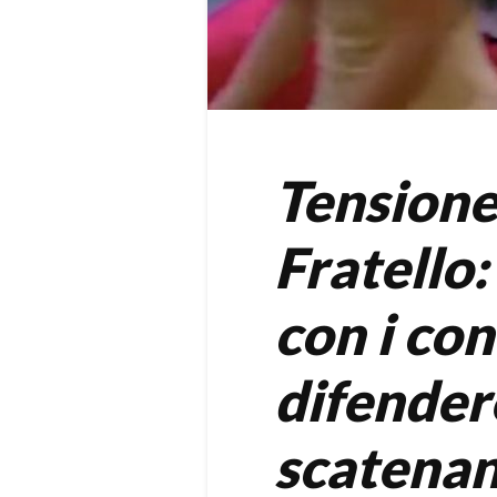
Tensione
Fratello:
con i co
difender
scatenan