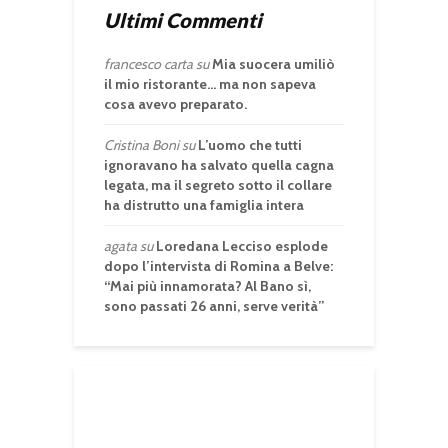
Ultimi Commenti
francesco carta
su
Mia suocera umiliò
il mio ristorante… ma non sapeva
cosa avevo preparato.
Cristina Boni
su
L’uomo che tutti
ignoravano ha salvato quella cagna
legata, ma il segreto sotto il collare
ha distrutto una famiglia intera
agata
su
Loredana Lecciso esplode
dopo l’intervista di Romina a Belve:
“Mai più innamorata? Al Bano sì,
sono passati 26 anni, serve verità”