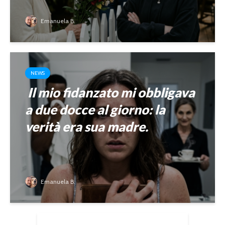
Emanuela B.
NEWS
Il mio fidanzato mi obbligava
a due docce al giorno: la
verità era sua madre.
Emanuela B.