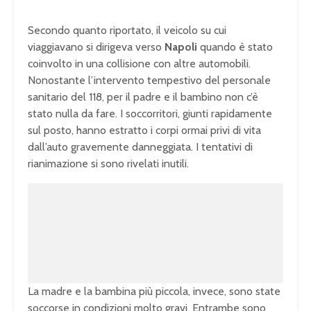
Secondo quanto riportato, il veicolo su cui
viaggiavano si dirigeva verso
Napoli
quando è stato
coinvolto in una collisione con altre automobili.
Nonostante l’intervento tempestivo del personale
sanitario del 118, per il padre e il bambino non c’è
stato nulla da fare. I soccorritori, giunti rapidamente
sul posto, hanno estratto i corpi ormai privi di vita
dall’auto gravemente danneggiata. I tentativi di
rianimazione si sono rivelati inutili.
U
n
L
m
o
u
a
t
d
e
e
d
:
1
0
0
.
0
0
%
La madre e la bambina più piccola, invece, sono state
soccorse in condizioni molto gravi. Entrambe sono