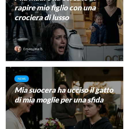
rapire mio figlio con una
crociera di lusso
Emanuela B.
NEWS
Mia suocera ha ucciso il gatto
di mia moglie per una sfida