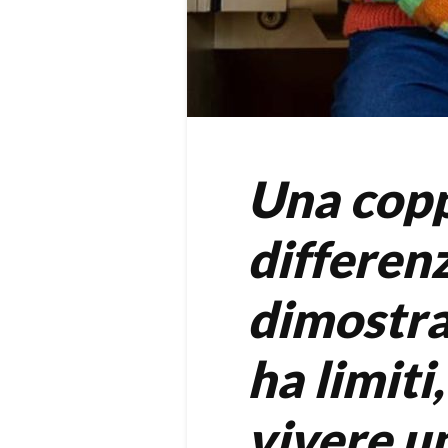
Una copp
differenz
dimostra
ha limiti
vivere u