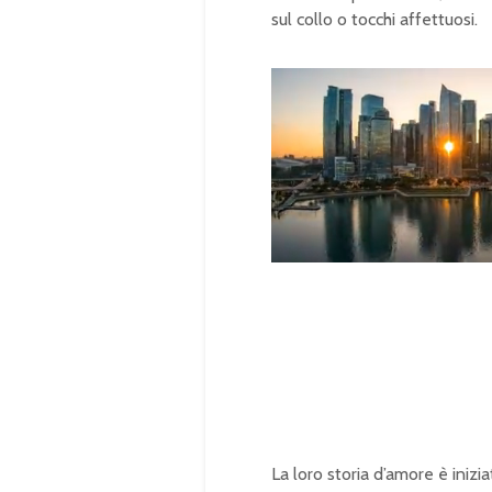
sul collo o tocchi affettuosi.
U
n
L
m
o
u
a
t
d
e
e
d
:
1
0
0
.
0
0
%
La loro storia d’amore è iniz