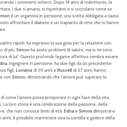
gnorando i commenti esterni. Dopo 14 anni di matrimonio, la
ettata. I due si amano, si rispettano e si coccolano come se
imon
è un organista in pensione, una scelta obbligata a causa
dovuto affrontare il diabete e un trapianto di rene che lo hanno
are.
uattro nipoti, ha espresso la sua gioia per la relazione con
o di più.
Simon
ha avuto problemi di salute, ma io mi sono
ura di lui”. Questo profondo legame affettivo sembra essere
dna
, ingegnere in pensione, ha due figli da un precedente
oi figli,
Lorraine
di 59 anni e
Russell
di 57 anni, hanno
ne con
Simon
, dimostrando che l’amore può superare le
 di come l’amore possa prosperare in ogni fase della vita,
i. La loro storia è una celebrazione della passione, della
ere, che non conosce limiti di età.
Edna
e
Simon
dimostrano
anni, è possibile mantenere viva la scintilla e godere della