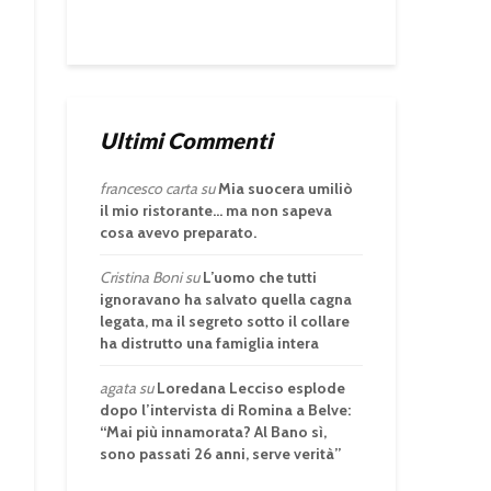
Ultimi Commenti
francesco carta
su
Mia suocera umiliò
il mio ristorante… ma non sapeva
cosa avevo preparato.
Cristina Boni
su
L’uomo che tutti
ignoravano ha salvato quella cagna
legata, ma il segreto sotto il collare
ha distrutto una famiglia intera
agata
su
Loredana Lecciso esplode
dopo l’intervista di Romina a Belve:
“Mai più innamorata? Al Bano sì,
sono passati 26 anni, serve verità”