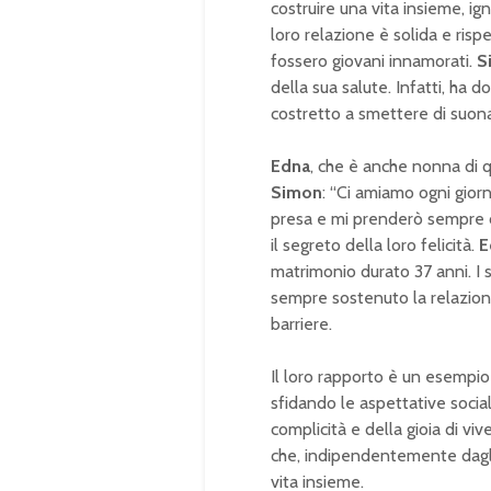
costruire una vita insieme, i
loro relazione è solida e risp
fossero giovani innamorati.
S
della sua salute. Infatti, ha 
costretto a smettere di suon
Edna
, che è anche nonna di q
Simon
: “Ci amiamo ogni giorn
presa e mi prenderò sempre c
il segreto della loro felicità.
E
matrimonio durato 37 anni. I su
sempre sostenuto la relazio
barriere.
Il loro rapporto è un esempio
sfidando le aspettative social
complicità e della gioia di viv
che, indipendentemente dagli 
vita insieme.