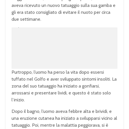
aveva ricevuto un nuovo tatuaggio sulla sua gamba e
gli era stato consigliato di evitare il nuoto per circa
due settimane.
U
n
L
m
o
u
a
t
d
e
e
d
:
1
0
0
.
0
0
%
Purtroppo, l’uomo ha perso la vita dopo essersi
tuffato nel Golfo e aver sviluppato sintomi insoliti. La
zona del suo tatuaggio ha iniziato a gonfiarsi,
arrossarsi e presentare lividi, e questo è stato solo
l’inizio.
Dopo il bagno, l’uomo aveva febbre alta e brividi, e
una eruzione cutanea ha iniziato a svilupparsi vicino al
tatuaggio. Poi, mentre la malattia peggiorava, si è