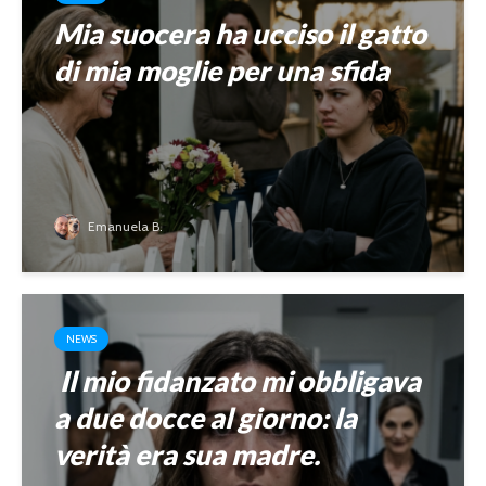
Mia suocera ha ucciso il gatto
di mia moglie per una sfida
Emanuela B.
NEWS
Il mio fidanzato mi obbligava
a due docce al giorno: la
verità era sua madre.