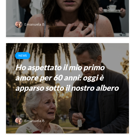
Emanuela B.
NEWS
Ho aspettato il mio primo
amore per 60 anni: oggi è
apparso sotto il nostro albero
Emanuela B.