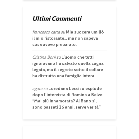
Ultimi Commenti
francesco carta
su
Mia suocera umiliò
il mio ristorante… ma non sapeva
cosa avevo preparato.
Cristina Boni
su
L’uomo che tutti
ignoravano ha salvato quella cagna
legata, ma il segreto sotto il collare
ha distrutto una famiglia intera
agata
su
Loredana Lecciso esplode
dopo l’intervista di Romina a Belve:
“Mai più innamorata? Al Bano sì,
sono passati 26 anni, serve verità”