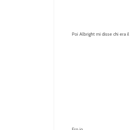
0
.
0
0
%
Poi Albright mi disse chi era 
Ero io.