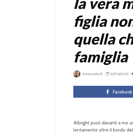
la vera 
figlia no
quella ch
famiglia
Emanuela B.
21/04/2026
Facebook
Albright posò davanti a me u
lentamente oltre il bordo della