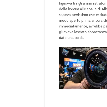
figurava tra gli amministratori
della libreria alle spalle di 
sapeva benissimo che escluder
modo aperto prima ancora che
immediatamente, avrebbe parla
gli aveva lasciato abbastanza 
dato una corda.
U
n
L
m
o
u
a
t
d
e
e
d
:
1
0