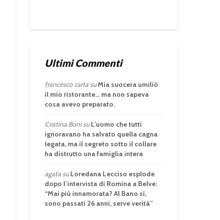
Ultimi Commenti
francesco carta
su
Mia suocera umiliò
il mio ristorante… ma non sapeva
cosa avevo preparato.
Cristina Boni
su
L’uomo che tutti
ignoravano ha salvato quella cagna
legata, ma il segreto sotto il collare
ha distrutto una famiglia intera
agata
su
Loredana Lecciso esplode
dopo l’intervista di Romina a Belve:
“Mai più innamorata? Al Bano sì,
sono passati 26 anni, serve verità”