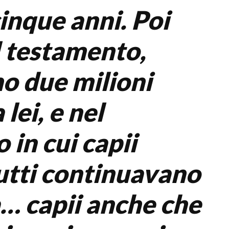
 cinque anni. Poi
l testamento,
no due milioni
 lei, e nel
in cui capii
utti continuavano
a… capii anche che