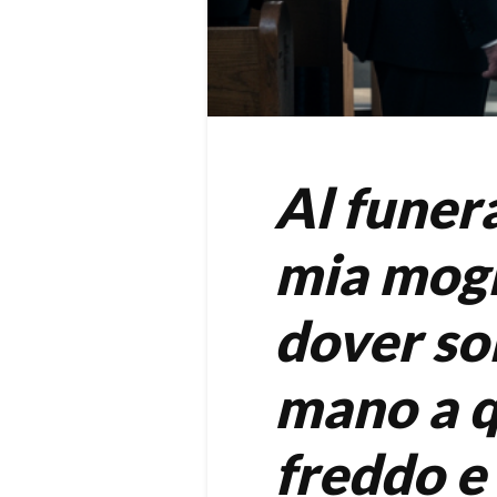
Al funera
mia mogl
dover sol
mano a q
freddo e