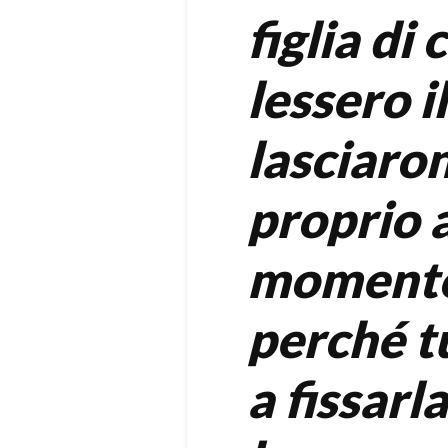
figlia di
lessero i
lasciaro
proprio a
momento 
perché t
a fissarl