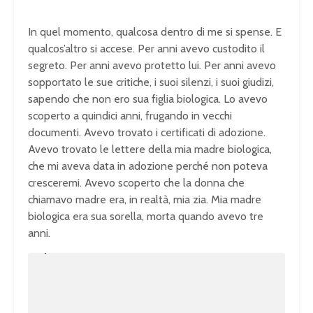
In quel momento, qualcosa dentro di me si spense. E
qualcos’altro si accese. Per anni avevo custodito il
segreto. Per anni avevo protetto lui. Per anni avevo
sopportato le sue critiche, i suoi silenzi, i suoi giudizi,
sapendo che non ero sua figlia biologica. Lo avevo
scoperto a quindici anni, frugando in vecchi
documenti. Avevo trovato i certificati di adozione.
Avevo trovato le lettere della mia madre biologica,
che mi aveva data in adozione perché non poteva
cresceremi. Avevo scoperto che la donna che
chiamavo madre era, in realtà, mia zia. Mia madre
biologica era sua sorella, morta quando avevo tre
anni.
U
n
L
m
o
u
a
t
d
e
e
d
:
1
0
0
.
0
0
%