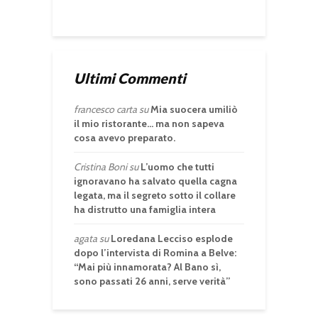
Ultimi Commenti
francesco carta
su
Mia suocera umiliò
il mio ristorante… ma non sapeva
cosa avevo preparato.
Cristina Boni
su
L’uomo che tutti
ignoravano ha salvato quella cagna
legata, ma il segreto sotto il collare
ha distrutto una famiglia intera
agata
su
Loredana Lecciso esplode
dopo l’intervista di Romina a Belve:
“Mai più innamorata? Al Bano sì,
sono passati 26 anni, serve verità”