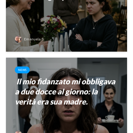
Emanuela B.
NEWS
Il mio fidanzato mi obbligava
a due docce al giorno: la
verità era sua madre.