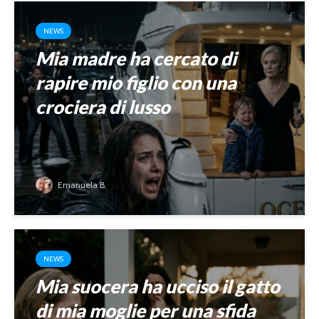
NEWS
Mia madre ha cercato di
rapire mio figlio con una
crociera di lusso
Emanuela B.
NEWS
Mia suocera ha ucciso il gatto
di mia moglie per una sfida