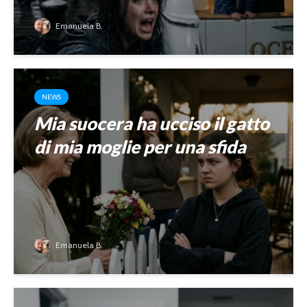
Emanuela B.
NEWS
Mia suocera ha ucciso il gatto
di mia moglie per una sfida
Emanuela B.