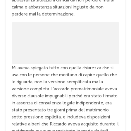
calma e abbastanza situazioni ingiuste da non
perdere mai la determinazione.
U
n
L
m
o
u
a
t
d
e
e
d
:
1
0
0
.
0
0
%
Mi aveva spiegato tutto con quella chiarezza che si
usa con le persone che meritano di capire quello che
le riguarda, non la versione semplificata ma la
versione completa. L’accordo prematrimoniale aveva
diverse clausole impugnabili perché era stato firmato
in assenza di consulenza legale indipendente, era
stato presentato tre giorni prima del matrimonio
sotto pressione esplicita, e includeva disposizioni
relative a beni che Riccardo aveva acquisito durante il
matrimonio ma aveva registrato in modo da farli