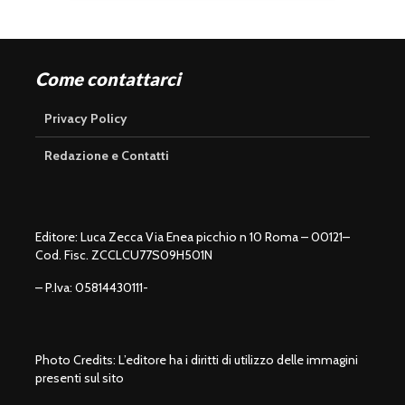
Come contattarci
Privacy Policy
Redazione e Contatti
Editore: Luca Zecca Via Enea picchio n 10 Roma – 00121–
Cod. Fisc. ZCCLCU77S09H501N
– P.Iva: 05814430111-
Photo Credits: L’editore ha i diritti di utilizzo delle immagini
presenti sul sito