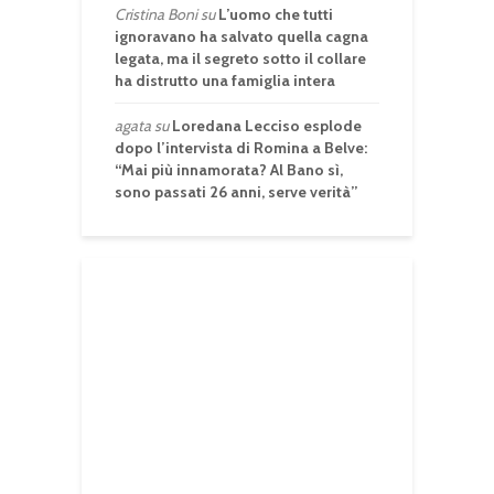
Cristina Boni
su
L’uomo che tutti
ignoravano ha salvato quella cagna
legata, ma il segreto sotto il collare
ha distrutto una famiglia intera
agata
su
Loredana Lecciso esplode
dopo l’intervista di Romina a Belve:
“Mai più innamorata? Al Bano sì,
sono passati 26 anni, serve verità”