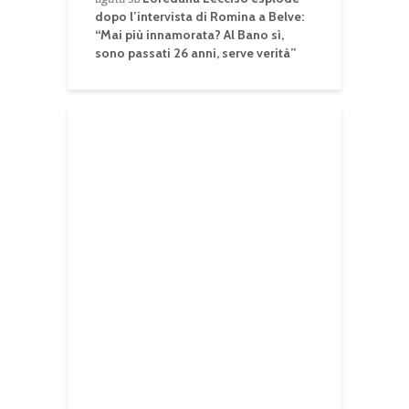
dopo l’intervista di Romina a Belve:
“Mai più innamorata? Al Bano sì,
sono passati 26 anni, serve verità”