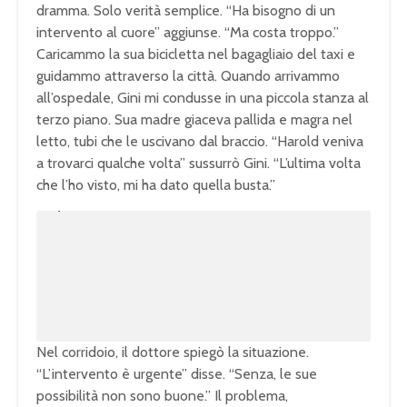
dramma. Solo verità semplice. “Ha bisogno di un
intervento al cuore” aggiunse. “Ma costa troppo.”
Caricammo la sua bicicletta nel bagagliaio del taxi e
guidammo attraverso la città. Quando arrivammo
all’ospedale, Gini mi condusse in una piccola stanza al
terzo piano. Sua madre giaceva pallida e magra nel
letto, tubi che le uscivano dal braccio. “Harold veniva
a trovarci qualche volta” sussurrò Gini. “L’ultima volta
che l’ho visto, mi ha dato quella busta.”
U
n
L
m
o
u
a
t
d
e
e
d
:
1
0
0
.
0
0
%
Nel corridoio, il dottore spiegò la situazione.
“L’intervento è urgente” disse. “Senza, le sue
possibilità non sono buone.” Il problema,