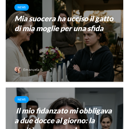
NEWS
Mia suocera ha ucciso il gatto
di mia moglie per una sfida
Emanuela B.
NEWS
Il mio fidanzato mi obbligava
a due docce al giorno: la