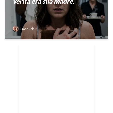
verità era sua madre.
Emanuela B.