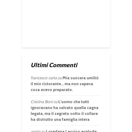
Ultimi Commenti
francesco carta
su
Mia suocera umiliò
il mio ristorante… ma non sapeva
cosa avevo preparato.
Cristina Boni
su
L’uomo che tutti
ignoravano ha salvato quella cagna
legata, ma il segreto sotto il collare
ha distrutto una famiglia intera
agata
su
Loredana Lecciso esplode