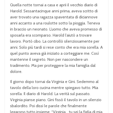
Quella notte tornai a casa e aprii il vecchio diario di
Harold. Sessantacinque anni prima, aveva scritto di
aver trovato una ragazza spaventata di diciannove
anni accanto a una roulotte sotto la pioggia. Teneva
in braccio un neonato. L’uomo che aveva promesso di
sposarla era scomparso. Harold l’aiutò a trovare
lavoro. Portò cibo. La controllò silenziosamente per
anni. Solo più tardi si rese conto che era mia sorella. A
quel punto aveva già iniziato a corteggiare me. Così
mantenne il segreto. Non per nascondere un
tradimento. Ma per proteggere la mia famiglia dal
dolore.
Il giorno dopo tornai da Virginia e Gini. Sedemmo al
tavolo della loro cucina mentre spiegavo tutto. Mia
sorella. Il diario di Harold. La verità sul passato.
Virginia pianse piano. Gini fissò il tavolo in un silenzio
sbalordito. Poi dissi le parole che finalmente
legarono tutto insieme. “Virginia… tu sei la figlia di mia