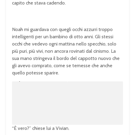
capito che stava cadendo.
Noah mi guardava con quegli occhi azzurri troppo
intelligenti per un bambino di otto anni. Gli stessi
occhi che vedevo ogni mattina nello specchio, solo
più puri, più vivi, non ancora rovinati dal cinismo. La
sua mano stringeva il bordo del cappotto nuovo che
gli avevo comprato, come se temesse che anche
quello potesse sparire.
U
n
L
m
o
u
a
t
d
e
e
d
:
1
0
0
.
0
0
%
“È vero?” chiese lui a Vivian.