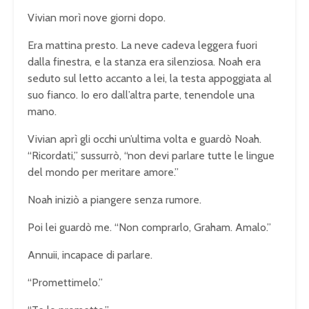
Vivian morì nove giorni dopo.
Era mattina presto. La neve cadeva leggera fuori
dalla finestra, e la stanza era silenziosa. Noah era
seduto sul letto accanto a lei, la testa appoggiata al
suo fianco. Io ero dall’altra parte, tenendole una
mano.
Vivian aprì gli occhi un’ultima volta e guardò Noah.
“Ricordati,” sussurrò, “non devi parlare tutte le lingue
del mondo per meritare amore.”
Noah iniziò a piangere senza rumore.
Poi lei guardò me. “Non comprarlo, Graham. Amalo.”
Annuii, incapace di parlare.
“Promettimelo.”