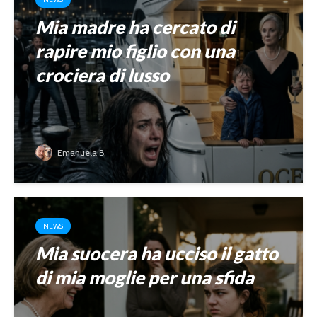
Mia madre ha cercato di
rapire mio figlio con una
crociera di lusso
Emanuela B.
NEWS
Mia suocera ha ucciso il gatto
di mia moglie per una sfida