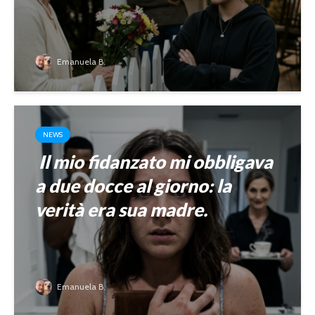
Emanuela B.
NEWS
Il mio fidanzato mi obbligava
a due docce al giorno: la
verità era sua madre.
Emanuela B.