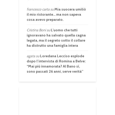
francesco carta
su
Mia suocera umiliò
il mio ristorante… ma non sapeva
cosa avevo preparato.
Cristina Boni
su
L’uomo che tutti
ignoravano ha salvato quella cagna
legata, ma il segreto sotto il collare
ha distrutto una famiglia intera
agata
su
Loredana Lecciso esplode
dopo l’intervista di Romina a Belve:
“Mai più innamorata? Al Bano sì,
sono passati 26 anni, serve verità”