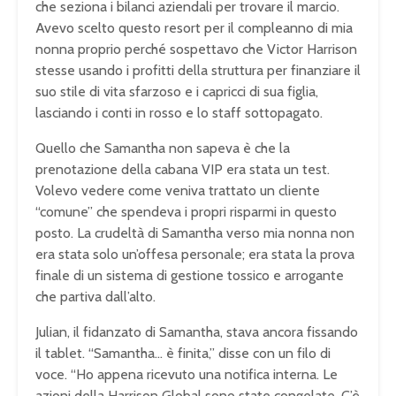
che seziona i bilanci aziendali per trovare il marcio.
Avevo scelto questo resort per il compleanno di mia
nonna proprio perché sospettavo che Victor Harrison
stesse usando i profitti della struttura per finanziare il
suo stile di vita sfarzoso e i capricci di sua figlia,
lasciando i conti in rosso e lo staff sottopagato.
Quello che Samantha non sapeva è che la
prenotazione della cabana VIP era stata un test.
Volevo vedere come veniva trattato un cliente
“comune” che spendeva i propri risparmi in questo
posto. La crudeltà di Samantha verso mia nonna non
era stata solo un’offesa personale; era stata la prova
finale di un sistema di gestione tossico e arrogante
che partiva dall’alto.
Julian, il fidanzato di Samantha, stava ancora fissando
il tablet. “Samantha… è finita,” disse con un filo di
voce. “Ho appena ricevuto una notifica interna. Le
azioni della Harrison Global sono state congelate. C’è