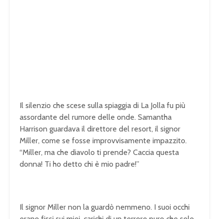
Il silenzio che scese sulla spiaggia di La Jolla fu più
assordante del rumore delle onde. Samantha
Harrison guardava il direttore del resort, il signor
Miller, come se fosse improvvisamente impazzito.
“Miller, ma che diavolo ti prende? Caccia questa
donna! Ti ho detto chi è mio padre!”
Il signor Miller non la guardò nemmeno. I suoi occhi
erano fissi sui miei, carichi di un terrore puro che solo