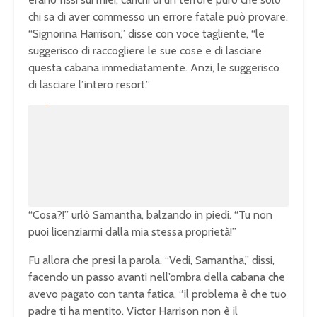
chi sa di aver commesso un errore fatale può provare.
“Signorina Harrison,” disse con voce tagliente, “le
suggerisco di raccogliere le sue cose e di lasciare
questa cabana immediatamente. Anzi, le suggerisco
di lasciare l’intero resort.”
U
n
L
m
o
u
a
t
d
e
e
d
:
1
0
0
.
0
0
%
“Cosa?!” urlò Samantha, balzando in piedi. “Tu non
puoi licenziarmi dalla mia stessa proprietà!”
Fu allora che presi la parola. “Vedi, Samantha,” dissi,
facendo un passo avanti nell’ombra della cabana che
avevo pagato con tanta fatica, “il problema è che tuo
padre ti ha mentito. Victor Harrison non è il