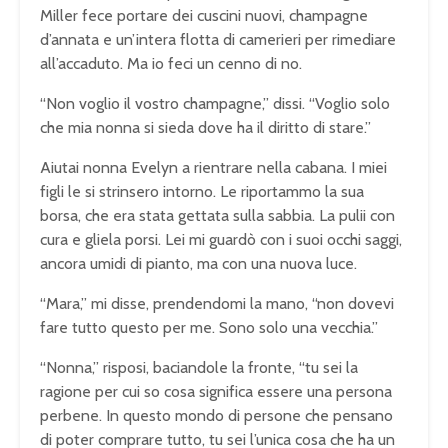
Miller fece portare dei cuscini nuovi, champagne
d’annata e un’intera flotta di camerieri per rimediare
all’accaduto. Ma io feci un cenno di no.
“Non voglio il vostro champagne,” dissi. “Voglio solo
che mia nonna si sieda dove ha il diritto di stare.”
Aiutai nonna Evelyn a rientrare nella cabana. I miei
figli le si strinsero intorno. Le riportammo la sua
borsa, che era stata gettata sulla sabbia. La pulii con
cura e gliela porsi. Lei mi guardò con i suoi occhi saggi,
ancora umidi di pianto, ma con una nuova luce.
“Mara,” mi disse, prendendomi la mano, “non dovevi
fare tutto questo per me. Sono solo una vecchia.”
“Nonna,” risposi, baciandole la fronte, “tu sei la
ragione per cui so cosa significa essere una persona
perbene. In questo mondo di persone che pensano
di poter comprare tutto, tu sei l’unica cosa che ha un