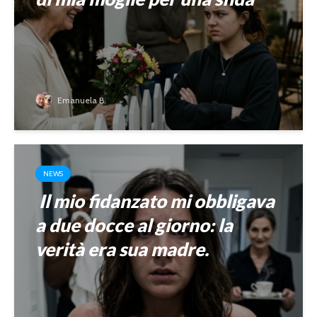
Emanuela B.
NEWS
Il mio fidanzato mi obbligava
a due docce al giorno: la
verità era sua madre.