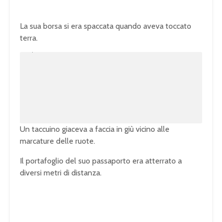
La sua borsa si era spaccata quando aveva toccato
terra.
U
n
L
m
o
u
a
t
d
e
e
d
:
1
0
0
.
0
0
%
Un taccuino giaceva a faccia in giù vicino alle
marcature delle ruote.
Il portafoglio del suo passaporto era atterrato a
diversi metri di distanza.