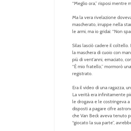
“Meglio ora,” risposi mentre m
Ma la vera rivelazione doveva 
mascherato, irruppe nella st
le armi, ma io gridai: “Non sp
Silas lasciò cadere il coltello
la maschera di cuoio con man
più di vent’anni, emaciato, con
“È mio fratello,” mormorò una
registrato.
Era il video di una ragazza, u
La verità era infinitamente pi
le drogava e le costringeva a
disposti a pagare cifre astronom
che Van Beck aveva tenuto pr
“giocato la sua parte”, avrebb