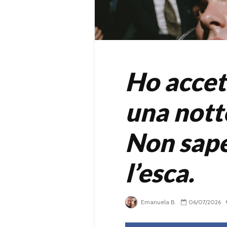
Ho accet
una notte
Non sape
l’esca.
Emanuela B.
06/07/2026