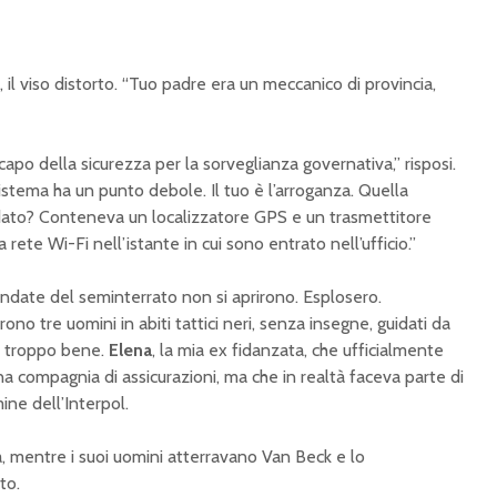
 il viso distorto. “Tuo padre era un meccanico di provincia,
apo della sicurezza per la sorveglianza governativa,” risposi.
istema ha un punto debole. Il tuo è l’arroganza. Quella
 dato? Conteneva un localizzatore GPS e un trasmettitore
rete Wi-Fi nell’istante in cui sono entrato nell’ufficio.”
ndate del seminterrato non si aprirono. Esplosero.
rono tre uomini in abiti tattici neri, senza insegne, guidati da
n troppo bene.
Elena
, la mia ex fidanzata, che ufficialmente
a compagnia di assicurazioni, ma che in realtà faceva parte di
ine dell’Interpol.
a, mentre i suoi uomini atterravano Van Beck e lo
to.