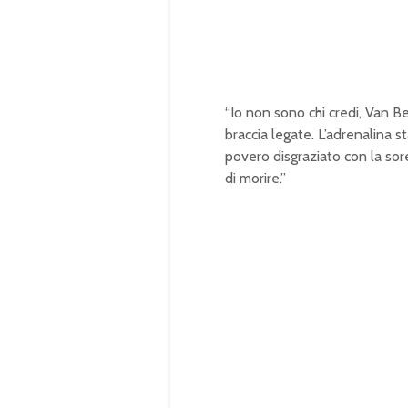
0
0
.
0
0
%
“Io non sono chi credi, Van Be
braccia legate. L’adrenalina s
povero disgraziato con la sor
di morire.”