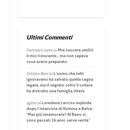
Ultimi Commenti
francesco carta
su
Mia suocera umiliò
il mio ristorante… ma non sapeva
cosa avevo preparato.
Cristina Boni
su
L’uomo che tutti
ignoravano ha salvato quella cagna
legata, ma il segreto sotto il collare
ha distrutto una famiglia intera
agata
su
Loredana Lecciso esplode
dopo l’intervista di Romina a Belve:
“Mai più innamorata? Al Bano sì,
sono passati 26 anni, serve verità”