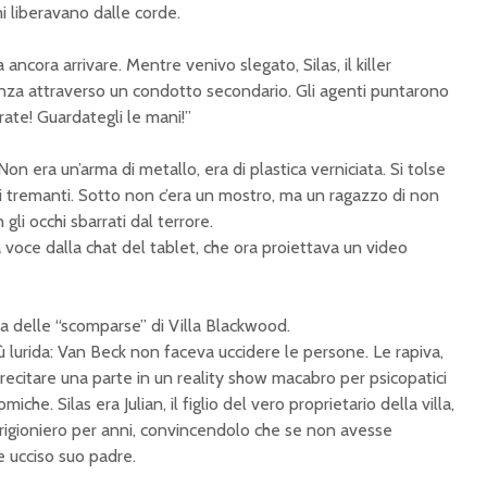
i liberavano dalle corde.
ancora arrivare. Mentre venivo slegato, Silas, il killer
anza attraverso un condotto secondario. Gli agenti puntarono
arate! Guardategli le mani!”
. Non era un’arma di metallo, era di plastica verniciata. Si tolse
i tremanti. Sotto non c’era un mostro, ma un ragazzo di non
 gli occhi sbarrati dal terrore.
 voce dalla chat del tablet, che ora proiettava un video
na delle “scomparse” di Villa Blackwood.
ù lurida: Van Beck non faceva uccidere le persone. Le rapiva,
 recitare una parte in un reality show macabro per psicopatici
iche. Silas era Julian, il figlio del vero proprietario della villa,
igioniero per anni, convincendolo che se non avesse
e ucciso suo padre.