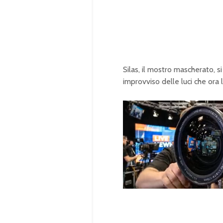
Silas, il mostro mascherato, 
improvviso delle luci che or
U
n
L
m
o
u
a
t
d
e
e
d
:
1