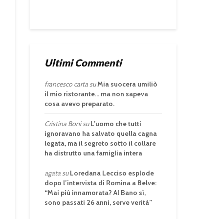
Ultimi Commenti
francesco carta
su
Mia suocera umiliò
il mio ristorante… ma non sapeva
cosa avevo preparato.
Cristina Boni
su
L’uomo che tutti
ignoravano ha salvato quella cagna
legata, ma il segreto sotto il collare
ha distrutto una famiglia intera
agata
su
Loredana Lecciso esplode
dopo l’intervista di Romina a Belve:
“Mai più innamorata? Al Bano sì,
sono passati 26 anni, serve verità”