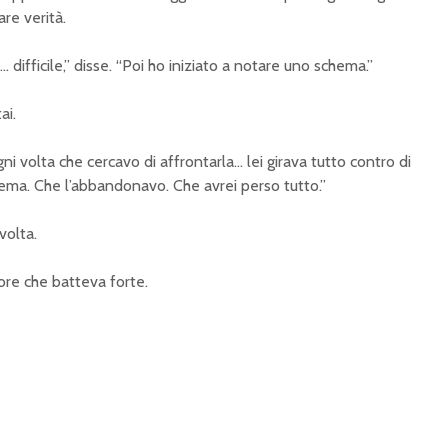
re verità.
 difficile,” disse. “Poi ho iniziato a notare uno schema.”
ai.
gni volta che cercavo di affrontarla… lei girava tutto contro di
lema. Che l’abbandonavo. Che avrei perso tutto.”
volta.
cuore che batteva forte.