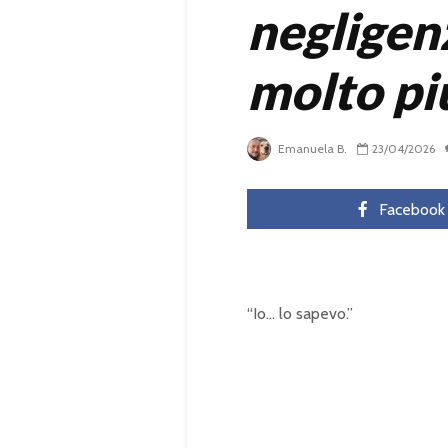
negligen
molto pi
Emanuela B.
23/04/2026
Facebook
“Io… lo sapevo.”