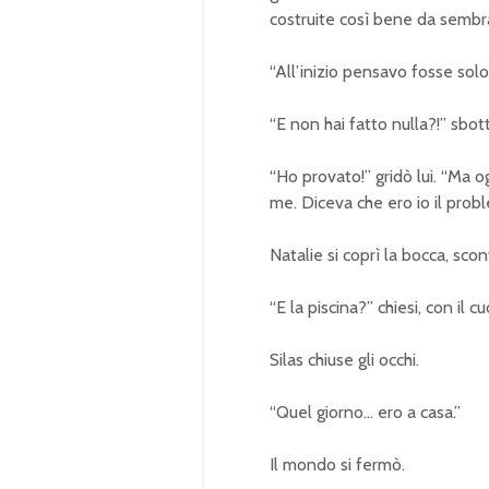
costruite così bene da sembra
“All’inizio pensavo fosse solo…
“E non hai fatto nulla?!” sbott
“Ho provato!” gridò lui. “Ma o
me. Diceva che ero io il prob
Natalie si coprì la bocca, scon
“E la piscina?” chiesi, con il 
Silas chiuse gli occhi.
“Quel giorno… ero a casa.”
Il mondo si fermò.