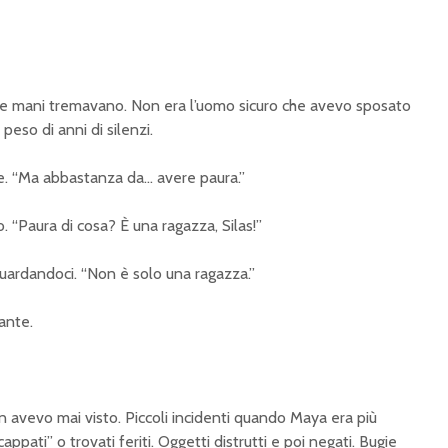
 Le mani tremavano. Non era l’uomo sicuro che avevo sposato
peso di anni di silenzi.
e. “Ma abbastanza da… avere paura.”
. “Paura di cosa? È una ragazza, Silas!”
 guardandoci. “Non è solo una ragazza.”
dante.
n avevo mai visto. Piccoli incidenti quando Maya era più
ppati” o trovati feriti. Oggetti distrutti e poi negati. Bugie