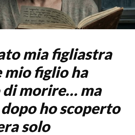
to mia figliastra
 mio figlio ha
o di morire… ma
 dopo ho scoperto
era solo