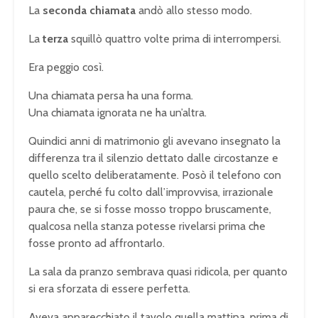
La
seconda chiamata
andò allo stesso modo.
La
terza
squillò quattro volte prima di interrompersi.
Era peggio così.
Una chiamata persa ha una forma.
Una chiamata ignorata ne ha un’altra.
Quindici anni di matrimonio gli avevano insegnato la
differenza tra il silenzio dettato dalle circostanze e
quello scelto deliberatamente. Posò il telefono con
cautela, perché fu colto dall’improvvisa, irrazionale
paura che, se si fosse mosso troppo bruscamente,
qualcosa nella stanza potesse rivelarsi prima che
fosse pronto ad affrontarlo.
La sala da pranzo sembrava quasi ridicola, per quanto
si era sforzata di essere perfetta.
Aveva apparecchiato il tavolo quella mattina, prima di