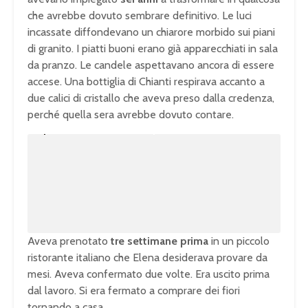
che avrebbe dovuto sembrare definitivo. Le luci
incassate diffondevano un chiarore morbido sui piani
di granito. I piatti buoni erano già apparecchiati in sala
da pranzo. Le candele aspettavano ancora di essere
accese. Una bottiglia di Chianti respirava accanto a
due calici di cristallo che aveva preso dalla credenza,
perché quella sera avrebbe dovuto contare.
U
n
L
m
o
u
a
t
d
e
e
d
:
1
0
0
.
0
0
%
Aveva prenotato
tre settimane prima
in un piccolo
ristorante italiano che Elena desiderava provare da
mesi. Aveva confermato due volte. Era uscito prima
dal lavoro. Si era fermato a comprare dei fiori
tornando a casa.