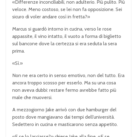
«Differenze inconciliabili, non adulterio. Più pulito. Più
veloce. Meno costoso, se lei non fa opposizione. Sei
sicuro di voler andare così in fretta?»
Marcus si guardò intorno in cucina, verso le rose
appassite, il vino intatto, il vuoto a forma di biglietto
sul bancone dove la certezza si era seduta la sera
prima.
«Sì.»
Non ne era certo in senso emotivo, non del tutto. Era
ancora troppo scosso per esserlo. Ma su una cosa
non aveva dubbi: restare fermo avrebbe fatto più
male che muoversi.
A mezzogiorno Jake arrivò con due hamburger del
posto dove mangiavano dai tempi dell’università.
Sedettero in cucina e masticarono senza appetito.
«E se lo lasciasse?» chiese Jake alla fine. «E se