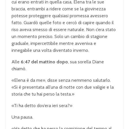
cui erano entrati in quella casa, Elena tra le sue
braccia, entrambi a ridere come se la giovinezza
potesse proteggere qualsiasi promessa avessero
fatto. Guardò quelle foto e cercò di capire quando il
riso aveva smesso di essere naturale. Non c’era stato
un momento preciso. Solo un cambio di stagione
graduale, impercettibile mentre avveniva e
innegabile una volta diventato inverno.
Alle
6:47 del mattino dopo
, sua sorella Diane
chiamò.
«Elena è da me», disse senza nemmeno salutarlo.
«Si è presentata all’una di notte con due valigie e la
storia che tu hai perso la testa.»
«Ti ha detto dov’era ieri sera?»
Una pausa.
«Ha detto che ha perso la cognizione del tempo al