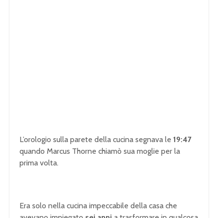
L’orologio sulla parete della cucina segnava le
19:47
quando Marcus Thorne chiamò sua moglie per la
prima volta.
Era solo nella cucina impeccabile della casa che
avevano impiegato
sei anni
a trasformare in qualcosa