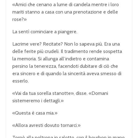
«Amici che cenano a lume di candela mentre i loro
mariti stanno a casa con una prenotazione e delle
rose?»
La sentì cominciare a piangere.
Lacrime vere? Recitate? Non lo sapeva più. Era una
delle ferite più crudeli. Il tradimento rende sospetta
la memoria. Si allunga all’indietro e contamina
persino la tenerezza, facendoti dubitare di ciò che
era sincero e di quando la sincerità aveva smesso di
esserlo.
«Vai da tua sorella stanotte», disse. «Domani
sistemeremo i dettagli.»
«Questa è casa mia.»
«Allora avresti dovuto tornarci.»
Tornò alla poltrona in salotto, con il bourbon in mano,