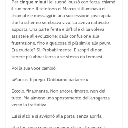
Per
cinque minuti
lei suonò, bussò con forza, chiamò
il suo nome. Il telefono di Marcus si illuminava di
chiamate e messaggi in una successione così rapida
che lo schermo sembrava vivo. Lo aveva riattivato
apposta. Una parte ferita e difficile di lui voleva
assistere all’evoluzione: dalla confusione alla
frustrazione, fino a qualcosa di più simile alla paura.
Era crudele? Sì. Probabilmente. E scoprì di non
tenere più abbastanza a se stesso da fermarsi.
Poi la sua voce cambiò.
«Marcus, ti prego. Dobbiamo parlarne.»
Eccolo, finalmente. Non ancora rimorso, non del
tutto. Ma almeno uno spostamento dall’arroganza
verso la trattativa.
Lui si alzò e si avvicinò alla porta, senza aprirla.
«Le tue cose sono in garage», disse attraverso il